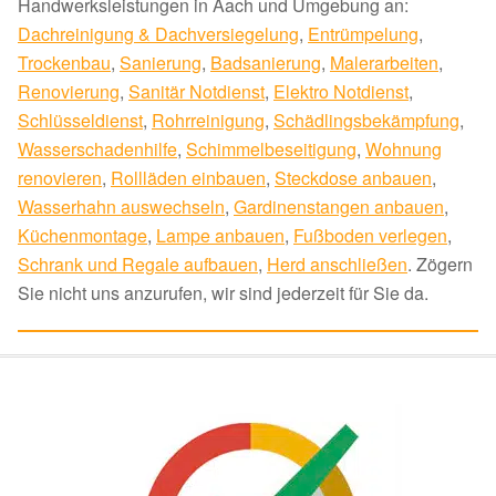
Handwerksleistungen in Aach und Umgebung an:
Dachreinigung & Dachversiegelung
,
Entrümpelung
,
Trockenbau
,
Sanierung
,
Badsanierung
,
Malerarbeiten
,
Renovierung
,
Sanitär Notdienst
,
Elektro Notdienst
,
Schlüsseldienst
,
Rohrreinigung
,
Schädlingsbekämpfung
,
Wasserschadenhilfe
,
Schimmelbeseitigung
,
Wohnung
renovieren
,
Rollläden einbauen
,
Steckdose anbauen
,
Wasserhahn auswechseln
,
Gardinenstangen anbauen
,
Küchenmontage
,
Lampe anbauen
,
Fußboden verlegen
,
Schrank und Regale aufbauen
,
Herd anschließen
. Zögern
Sie nicht uns anzurufen, wir sind jederzeit für Sie da.