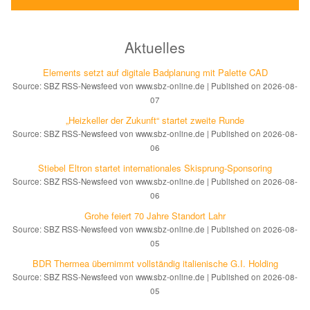
Aktuelles
Elements setzt auf di­gi­ta­le Bad­pla­nung mit Palette CAD
Source: SBZ RSS-Newsfeed von www.sbz-online.de
Published on 2026-08-
07
„Heizkeller der Zu­kunft“ star­tet zwei­te Run­de
Source: SBZ RSS-Newsfeed von www.sbz-online.de
Published on 2026-08-
06
Stiebel Eltron startet internatio­nales Ski­sprung-Spon­soring
Source: SBZ RSS-Newsfeed von www.sbz-online.de
Published on 2026-08-
06
Grohe feiert 70 Jahre Standort Lahr
Source: SBZ RSS-Newsfeed von www.sbz-online.de
Published on 2026-08-
05
BDR Thermea übernimmt vollständig italienische G.I. Holding
Source: SBZ RSS-Newsfeed von www.sbz-online.de
Published on 2026-08-
05