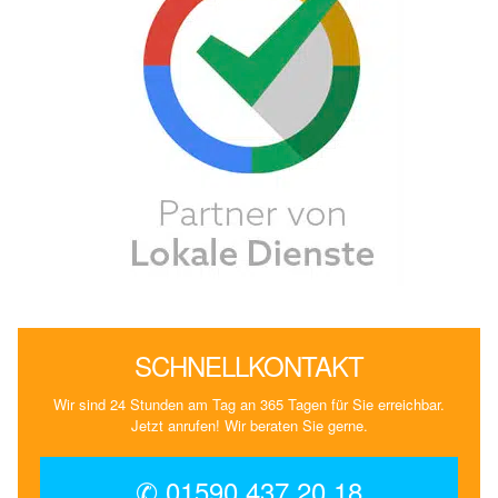
SCHNELLKONTAKT
Wir sind 24 Stunden am Tag an 365 Tagen für Sie erreichbar.
Jetzt anrufen! Wir beraten Sie gerne.
✆ 01590 437 20 18