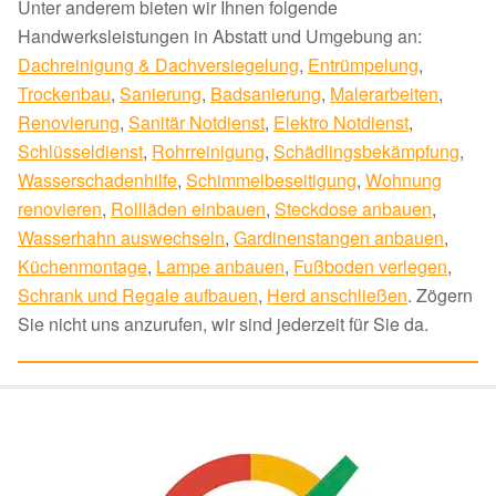
Unter anderem bieten wir Ihnen folgende
Handwerksleistungen in Abstatt und Umgebung an:
Dachreinigung & Dachversiegelung
,
Entrümpelung
,
Trockenbau
,
Sanierung
,
Badsanierung
,
Malerarbeiten
,
Renovierung
,
Sanitär Notdienst
,
Elektro Notdienst
,
Schlüsseldienst
,
Rohrreinigung
,
Schädlingsbekämpfung
,
Wasserschadenhilfe
,
Schimmelbeseitigung
,
Wohnung
renovieren
,
Rollläden einbauen
,
Steckdose anbauen
,
Wasserhahn auswechseln
,
Gardinenstangen anbauen
,
Küchenmontage
,
Lampe anbauen
,
Fußboden verlegen
,
Schrank und Regale aufbauen
,
Herd anschließen
. Zögern
Sie nicht uns anzurufen, wir sind jederzeit für Sie da.