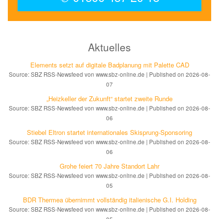
Aktuelles
Elements setzt auf di­gi­ta­le Bad­pla­nung mit Palette CAD
Source: SBZ RSS-Newsfeed von www.sbz-online.de
Published on 2026-08-
07
„Heizkeller der Zu­kunft“ star­tet zwei­te Run­de
Source: SBZ RSS-Newsfeed von www.sbz-online.de
Published on 2026-08-
06
Stiebel Eltron startet internatio­nales Ski­sprung-Spon­soring
Source: SBZ RSS-Newsfeed von www.sbz-online.de
Published on 2026-08-
06
Grohe feiert 70 Jahre Standort Lahr
Source: SBZ RSS-Newsfeed von www.sbz-online.de
Published on 2026-08-
05
BDR Thermea übernimmt vollständig italienische G.I. Holding
Source: SBZ RSS-Newsfeed von www.sbz-online.de
Published on 2026-08-