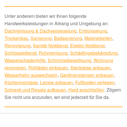
Unter anderem bieten wir Ihnen folgende
Handwerksleistungen in Aitrang und Umgebung an:
Dachreinigung & Dachversiegelung
,
Entrümpelung
,
Trockenbau
,
Sanierung
,
Badsanierung
,
Malerarbeiten
,
Renovierung
,
Sanitär Notdienst
,
Elektro Notdienst
,
Schlüsseldienst
,
Rohrreinigung
,
Schädlingsbekämpfung
,
Wasserschadenhilfe
,
Schimmelbeseitigung
,
Wohnung
renovieren
,
Rollläden einbauen
,
Steckdose anbauen
,
Wasserhahn auswechseln
,
Gardinenstangen anbauen
,
Küchenmontage
,
Lampe anbauen
,
Fußboden verlegen
,
Schrank und Regale aufbauen
,
Herd anschließen
. Zögern
Sie nicht uns anzurufen, wir sind jederzeit für Sie da.