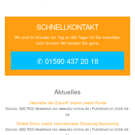
SCHNELLKONTAKT
Wir sind 24 Stunden am Tag an 365 Tagen für Sie erreichbar.
Jetzt anrufen! Wir beraten Sie gerne.
✆ 01590 437 20 18
Aktuelles
„Heizkeller der Zu­kunft“ star­tet zwei­te Run­de
Source: SBZ RSS-Newsfeed von www.sbz-online.de
Published on 2026-08-
06
Stiebel Eltron startet internatio­nales Ski­sprung-Spon­soring
Source: SBZ RSS-Newsfeed von www.sbz-online.de
Published on 2026-08-