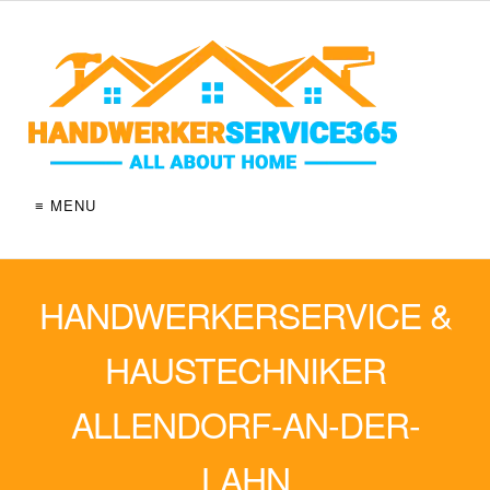
≡ MENU
HANDWERKERSERVICE &
HAUSTECHNIKER
ALLENDORF-AN-DER-
LAHN