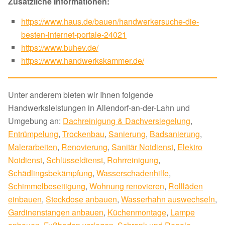
Zusätzliche Informationen:
https://www.haus.de/bauen/handwerkersuche-die-
besten-internet-portale-24021
https://www.buhev.de/
https://www.handwerkskammer.de/
Unter anderem bieten wir Ihnen folgende
Handwerksleistungen in Allendorf-an-der-Lahn und
Umgebung an:
Dachreinigung & Dachversiegelung
,
Entrümpelung
,
Trockenbau
,
Sanierung
,
Badsanierung
,
Malerarbeiten
,
Renovierung
,
Sanitär Notdienst
,
Elektro
Notdienst
,
Schlüsseldienst
,
Rohrreinigung
,
Schädlingsbekämpfung
,
Wasserschadenhilfe
,
Schimmelbeseitigung
,
Wohnung renovieren
,
Rollläden
einbauen
,
Steckdose anbauen
,
Wasserhahn auswechseln
,
Gardinenstangen anbauen
,
Küchenmontage
,
Lampe