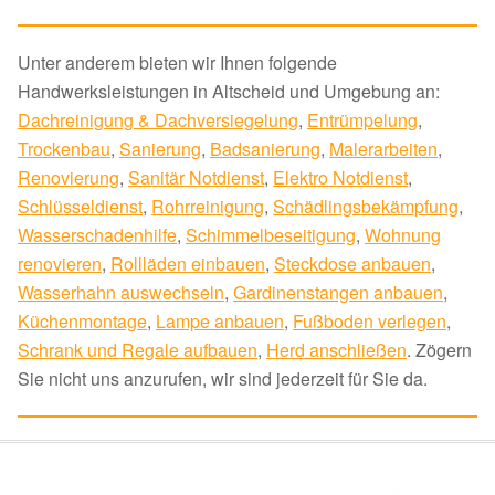
Unter anderem bieten wir Ihnen folgende
Handwerksleistungen in Altscheid und Umgebung an:
Dachreinigung & Dachversiegelung
,
Entrümpelung
,
Trockenbau
,
Sanierung
,
Badsanierung
,
Malerarbeiten
,
Renovierung
,
Sanitär Notdienst
,
Elektro Notdienst
,
Schlüsseldienst
,
Rohrreinigung
,
Schädlingsbekämpfung
,
Wasserschadenhilfe
,
Schimmelbeseitigung
,
Wohnung
renovieren
,
Rollläden einbauen
,
Steckdose anbauen
,
Wasserhahn auswechseln
,
Gardinenstangen anbauen
,
Küchenmontage
,
Lampe anbauen
,
Fußboden verlegen
,
Schrank und Regale aufbauen
,
Herd anschließen
. Zögern
Sie nicht uns anzurufen, wir sind jederzeit für Sie da.