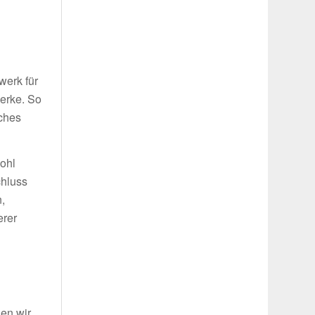
g
werk für
werke. So
iches
wohl
chluss
,
erer
len wir