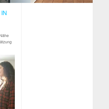
IN
r Nähe
hätzung