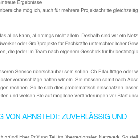
mintreue Ergebnisse
ereiche möglich, auch für mehrere Projektschritte gleichzeiti
 alles kann, allerdings nicht allein. Deshalb sind wir ein Netz
ndwerker oder Großprojekte für Fachkräfte unterschiedlicher Ge
en, die jeder im Team nach eigenem Geschick für Ihr bestmögl
nseren Service überschaubar sein sollen. Ob Eilaufträge oder 
Kostenvoranschläge halten wir ein. Sie müssen somit nach Abs
gen rechnen. Sollte sich dies problematisch einschätzen lassen
eiten und weisen Sie auf mögliche Veränderungen vor Start uns
G VON ARNSTEDT: ZUVERLÄSSIG UND
 gründlicher Prüfung Teil im überregionalen Netzwerk. So stel