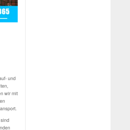
auf- und
ten,
n wir mit
ren
ansport.
 sind
inden