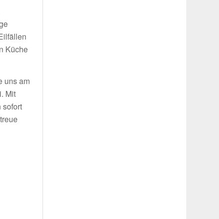
.
ige
ilfällen
in Küche
ie uns am
. Mit
 sofort
treue