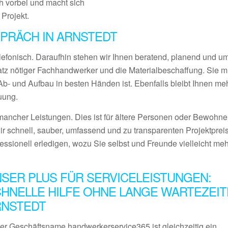
 vorbei und macht sich
 Projekt.
PRÄCH IN ARNSTEDT
lefonisch. Daraufhin stehen wir Ihnen beratend, planend und 
satz nötiger Fachhandwerker und die Materialbeschaffung. Sie 
- und Aufbau in besten Händen ist. Ebenfalls bleibt Ihnen meh
uung.
ancher Leistungen. Dies ist für ältere Personen oder Bewohner
ir schnell, sauber, umfassend und zu transparenten Projektprei
fessionell erledigen, wozu Sie selbst und Freunde vielleicht me
SER PLUS FÜR SERVICELEISTUNGEN:
HNELLE HILFE OHNE LANGE WARTEZEIT
RNSTEDT
er Geschäftsname handwerkerservice365 ist gleichzeitig ein