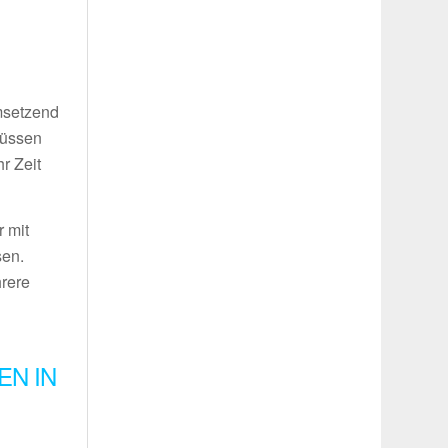
umsetzend
müssen
r Zeit
 mit
sen.
hrere
EN IN