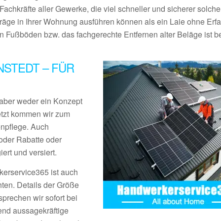
Fachkräfte aller Gewerke, die viel schneller und sicherer solche
träge in Ihrer Wohnung ausführen können als ein Laie ohne Erf
Fußböden bzw. das fachgerechte Entfernen alter Beläge ist be
STEDT – FÜR
aber weder ein Konzept
Jetzt kommen wir zum
enpflege. Auch
der Rabatte oder
rt und versiert.
erservice365 ist auch
ten. Details der Größe
prechen wir sofort bei
end aussagekräftige