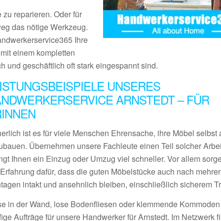
 zu reparieren. Oder für
tweg das nötige Werkzeug.
Handwerkerservice365 Ihre
s mit einem kompletten
ch und geschäftlich oft stark eingespannt sind.
ISTUNGSBEISPIELE UNSERES
NDWERKERSERVICE ARNSTEDT – FÜR
RINNEN
erlich ist es für viele Menschen Ehrensache, ihre Möbel selbst 
ubauen. Übernehmen unsere Fachleute einen Teil solcher Arbei
ngt Ihnen ein Einzug oder Umzug viel schneller. Vor allem sorge
l Erfahrung dafür, dass die guten Möbelstücke auch nach mehre
tagen intakt und ansehnlich bleiben, einschließlich sicherem Tr
se in der Wand, lose Bodenfliesen oder klemmende Kommoden
fige Aufträge für unsere Handwerker für Arnstedt. Im Netzwerk f