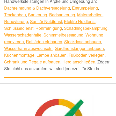
Handwerksleistungen in Arpke und Umgebung an:
Dachreinigung & Dachversiegelung
,
Entrümpelung
,
Trockenbau
,
Sanierung
,
Badsanierung
,
Malerarbeiten
,
Renovierung
,
Sanitär Notdienst
,
Elektro Notdienst
,
Schlüsseldienst
,
Rohrreinigung
,
Schädlingsbekämpfung
,
Wasserschadenhilfe
,
Schimmelbeseitigung
,
Wohnung
renovieren
,
Rollläden einbauen
,
Steckdose anbauen
,
Wasserhahn auswechseln
,
Gardinenstangen anbauen
,
Küchenmontage
,
Lampe anbauen
,
Fußboden verlegen
,
Schrank und Regale aufbauen
,
Herd anschließen
. Zögern
Sie nicht uns anzurufen, wir sind jederzeit für Sie da.