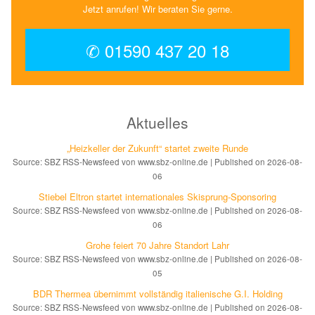
Jetzt anrufen! Wir beraten Sie gerne.
✆ 01590 437 20 18
Aktuelles
„Heizkeller der Zu­kunft“ star­tet zwei­te Run­de
Source: SBZ RSS-Newsfeed von www.sbz-online.de
Published on 2026-08-
06
Stiebel Eltron startet internatio­nales Ski­sprung-Spon­soring
Source: SBZ RSS-Newsfeed von www.sbz-online.de
Published on 2026-08-
06
Grohe feiert 70 Jahre Standort Lahr
Source: SBZ RSS-Newsfeed von www.sbz-online.de
Published on 2026-08-
05
BDR Thermea übernimmt vollständig italienische G.I. Holding
Source: SBZ RSS-Newsfeed von www.sbz-online.de
Published on 2026-08-