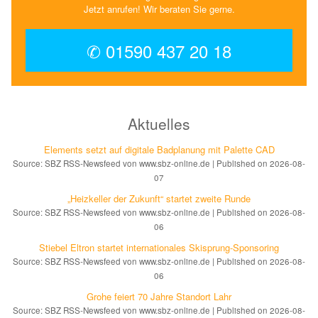
Jetzt anrufen! Wir beraten Sie gerne.
✆ 01590 437 20 18
Aktuelles
Elements setzt auf di­gi­ta­le Bad­pla­nung mit Palette CAD
Source: SBZ RSS-Newsfeed von www.sbz-online.de
Published on 2026-08-
07
„Heizkeller der Zu­kunft“ star­tet zwei­te Run­de
Source: SBZ RSS-Newsfeed von www.sbz-online.de
Published on 2026-08-
06
Stiebel Eltron startet internatio­nales Ski­sprung-Spon­soring
Source: SBZ RSS-Newsfeed von www.sbz-online.de
Published on 2026-08-
06
Grohe feiert 70 Jahre Standort Lahr
Source: SBZ RSS-Newsfeed von www.sbz-online.de
Published on 2026-08-