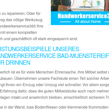
 zu reparieren. Oder für
tweg das nötige Werkzeug.
Handwerkerservice365 Ihre
s mit einem kompletten
ch und geschäftlich oft stark eingespannt sind.
ISTUNGSBEISPIELE UNSERES
NDWERKERSERVICE BAD-MUENSTEREIF
R DRINNEN
erlich ist es für viele Menschen Ehrensache, ihre Möbel selbst 
ubauen. Übernehmen unsere Fachleute einen Teil solcher Arbei
ngt Ihnen ein Einzug oder Umzug viel schneller. Vor allem sorge
l Erfahrung dafür, dass die guten Möbelstücke auch nach mehre
tagen intakt und ansehnlich bleiben, einschließlich sicherem Tr
se in der Wand, lose Bodenfliesen oder klemmende Kommoden