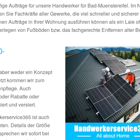
fige Aufträge für unsere Handwerker für Bad-Muenstereifel. Im 
en Sie Fachkräfte aller Gewerke, die viel schneller und sicherer
inen Aufträge in Ihrer Wohnung ausführen können als ein Laie 
legen von Fußböden bzw. das fachgerechte Entfernen alter Be
D-
aber weder ein Konzept
Jetzt kommen wir zum
enpflege. Auch
der Rabatte oder
rt und versiert.
erservice365 ist auch
ten. Details der Größe
prechen wir sofort bei