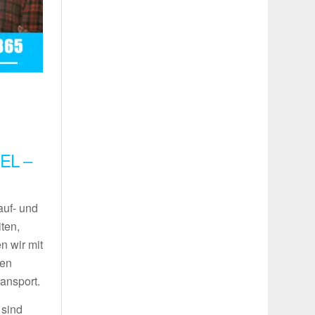
EL –
auf- und
ten,
n wir mit
ren
ansport.
 sind