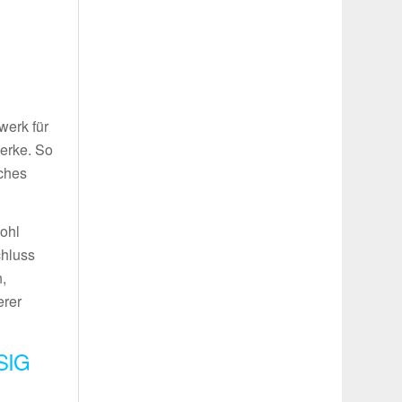
g
werk für
werke. So
iches
wohl
chluss
,
erer
SIG