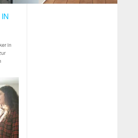
IN
ker in
zur
n