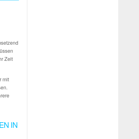
umsetzend
müssen
r Zeit
 mit
sen.
hrere
EN IN