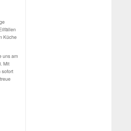
.
ige
ilfällen
in Küche
ie uns am
. Mit
 sofort
treue