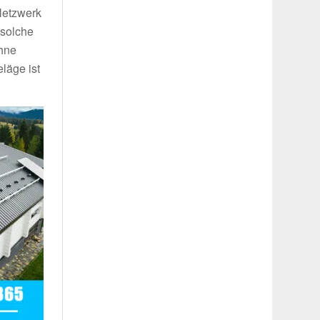
Netzwerk
 solche
ohne
läge ist