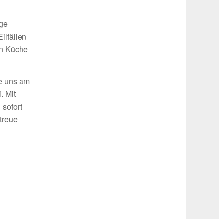
.
ige
ilfällen
in Küche
ie uns am
. Mit
 sofort
treue