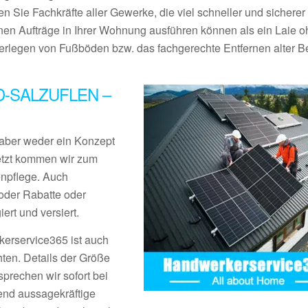
en Sie Fachkräfte aller Gewerke, die viel schneller und sicherer
inen Aufträge in Ihrer Wohnung ausführen können als ein Laie 
legen von Fußböden bzw. das fachgerechte Entfernen alter Be
-SALZUFLEN –
aber weder ein Konzept
Jetzt kommen wir zum
enpflege. Auch
der Rabatte oder
rt und versiert.
erservice365 ist auch
ten. Details der Größe
prechen wir sofort bei
end aussagekräftige