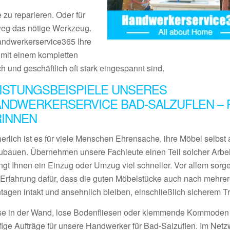
 zu reparieren. Oder für
tweg das nötige Werkzeug.
Handwerkerservice365 Ihre
s mit einem kompletten
ch und geschäftlich oft stark eingespannt sind.
ISTUNGSBEISPIELE UNSERES
NDWERKERSERVICE BAD-SALZUFLEN – 
RINNEN
erlich ist es für viele Menschen Ehrensache, ihre Möbel selbst 
ubauen. Übernehmen unsere Fachleute einen Teil solcher Arbei
ngt Ihnen ein Einzug oder Umzug viel schneller. Vor allem sorge
l Erfahrung dafür, dass die guten Möbelstücke auch nach mehre
tagen intakt und ansehnlich bleiben, einschließlich sicherem Tr
se in der Wand, lose Bodenfliesen oder klemmende Kommoden
fige Aufträge für unsere Handwerker für Bad-Salzuflen. Im Netz