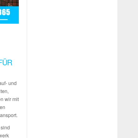
FÜR
auf- und
ten,
n wir mit
ren
ansport.
 sind
werk