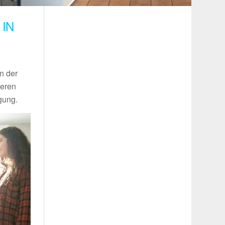
IN
n der
seren
gung.