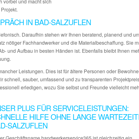
 vorbei und macht sich
 Projekt.
PRÄCH IN BAD-SALZUFLEN
lefonisch. Daraufhin stehen wir Ihnen beratend, planend und 
satz nötiger Fachhandwerker und die Materialbeschaffung. Sie 
- und Aufbau in besten Händen ist. Ebenfalls bleibt Ihnen meh
uung.
ancher Leistungen. Dies ist für ältere Personen oder Bewohner
ir schnell, sauber, umfassend und zu transparenten Projektprei
fessionell erledigen, wozu Sie selbst und Freunde vielleicht me
SER PLUS FÜR SERVICELEISTUNGEN:
HNELLE HILFE OHNE LANGE WARTEZEIT
D-SALZUFLEN
er Geschäftsname handwerkerservice365 ist gleichzeitig ein