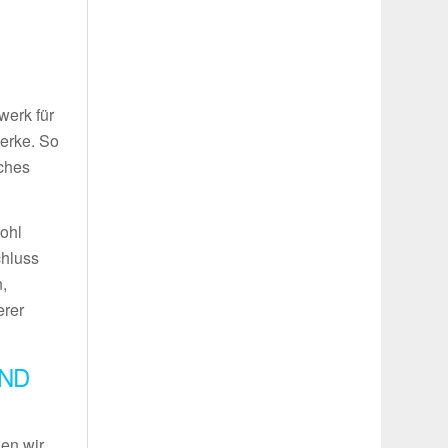
g
werk für
werke. So
iches
wohl
chluss
,
erer
UND
len wir