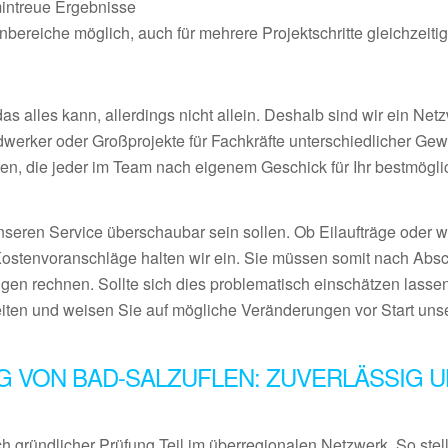
mintreue Ergebnisse
ereiche möglich, auch für mehrere Projektschritte gleichzeiti
 alles kann, allerdings nicht allein. Deshalb sind wir ein Netz
ndwerker oder Großprojekte für Fachkräfte unterschiedlicher Ge
en, die jeder im Team nach eigenem Geschick für Ihr bestmögl
nseren Service überschaubar sein sollen. Ob Eilaufträge oder 
Kostenvoranschläge halten wir ein. Sie müssen somit nach Abs
gen rechnen. Sollte sich dies problematisch einschätzen lassen
eiten und weisen Sie auf mögliche Veränderungen vor Start uns
 VON BAD-SALZUFLEN: ZUVERLÄSSIG 
 gründlicher Prüfung Teil im überregionalen Netzwerk. So stel