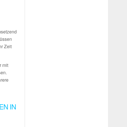
umsetzend
müssen
r Zeit
 mit
sen.
hrere
EN IN