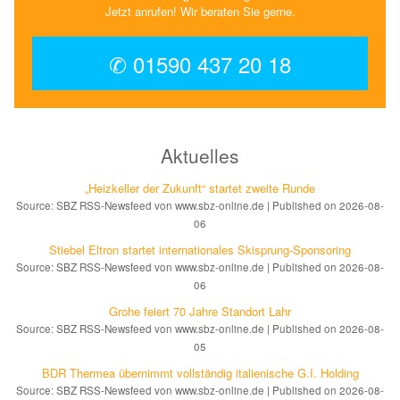
Jetzt anrufen! Wir beraten Sie gerne.
✆ 01590 437 20 18
Aktuelles
„Heizkeller der Zu­kunft“ star­tet zwei­te Run­de
Source: SBZ RSS-Newsfeed von www.sbz-online.de
Published on 2026-08-
06
Stiebel Eltron startet internatio­nales Ski­sprung-Spon­soring
Source: SBZ RSS-Newsfeed von www.sbz-online.de
Published on 2026-08-
06
Grohe feiert 70 Jahre Standort Lahr
Source: SBZ RSS-Newsfeed von www.sbz-online.de
Published on 2026-08-
05
BDR Thermea übernimmt vollständig italienische G.I. Holding
Source: SBZ RSS-Newsfeed von www.sbz-online.de
Published on 2026-08-