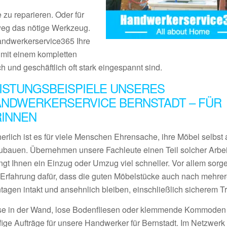
 zu reparieren. Oder für
tweg das nötige Werkzeug.
Handwerkerservice365 Ihre
s mit einem kompletten
ch und geschäftlich oft stark eingespannt sind.
ISTUNGSBEISPIELE UNSERES
NDWERKERSERVICE BERNSTADT – FÜR
RINNEN
erlich ist es für viele Menschen Ehrensache, ihre Möbel selbst 
ubauen. Übernehmen unsere Fachleute einen Teil solcher Arbei
ngt Ihnen ein Einzug oder Umzug viel schneller. Vor allem sorge
l Erfahrung dafür, dass die guten Möbelstücke auch nach mehre
tagen intakt und ansehnlich bleiben, einschließlich sicherem Tr
se in der Wand, lose Bodenfliesen oder klemmende Kommoden
fige Aufträge für unsere Handwerker für Bernstadt. Im Netzwerk