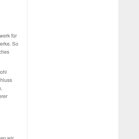
g
werk für
werke. So
iches
wohl
chluss
,
erer
len wir