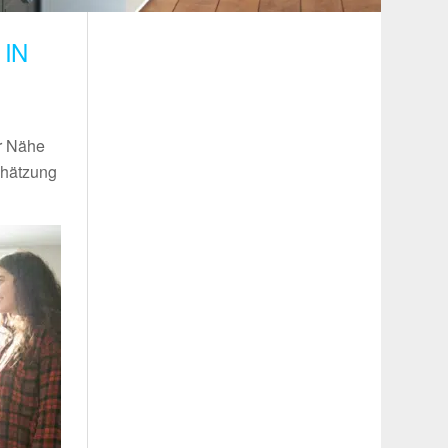
IN
er Nähe
chätzung