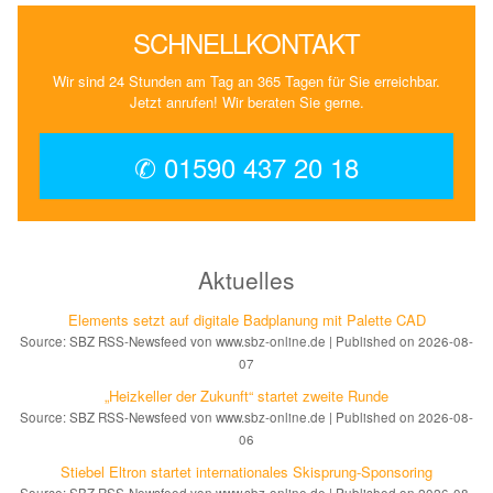
SCHNELLKONTAKT
Wir sind 24 Stunden am Tag an 365 Tagen für Sie erreichbar.
Jetzt anrufen! Wir beraten Sie gerne.
✆ 01590 437 20 18
Aktuelles
Elements setzt auf di­gi­ta­le Bad­pla­nung mit Palette CAD
Source: SBZ RSS-Newsfeed von www.sbz-online.de
Published on 2026-08-
07
„Heizkeller der Zu­kunft“ star­tet zwei­te Run­de
Source: SBZ RSS-Newsfeed von www.sbz-online.de
Published on 2026-08-
06
Stiebel Eltron startet internatio­nales Ski­sprung-Spon­soring