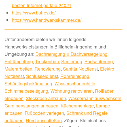
besten-internet-portale-24021
https://www.buhev.de/
https://www.handwerkskammer.de/
Unter anderem bieten wir Ihnen folgende
Handwerksleistungen in Billigheim-Ingenheim und
Umgebung an:
Dachreinigung & Dachversiegelung
,
Entrümpelung
,
Trockenbau
,
Sanierung
,
Badsanierung
,
Malerarbeiten
,
Renovierung
,
Sanitär Notdienst
,
Elektro
Notdienst
,
Schlüsseldienst
,
Rohrreinigung
,
Schädlingsbekämpfung
,
Wasserschadenhilfe
,
Schimmelbeseitigung
,
Wohnung renovieren
,
Rollläden
einbauen
,
Steckdose anbauen
,
Wasserhahn auswechseln
,
Gardinenstangen anbauen
,
Küchenmontage
,
Lampe
anbauen
,
Fußboden verlegen
,
Schrank und Regale
aufbauen
,
Herd anschließen
. Zögern Sie nicht uns