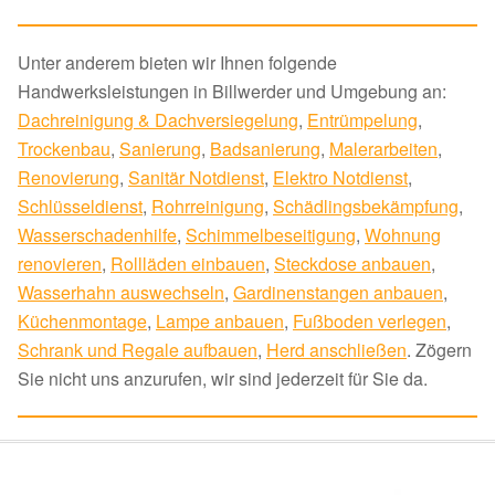
Unter anderem bieten wir Ihnen folgende
Handwerksleistungen in Billwerder und Umgebung an:
Dachreinigung & Dachversiegelung
,
Entrümpelung
,
Trockenbau
,
Sanierung
,
Badsanierung
,
Malerarbeiten
,
Renovierung
,
Sanitär Notdienst
,
Elektro Notdienst
,
Schlüsseldienst
,
Rohrreinigung
,
Schädlingsbekämpfung
,
Wasserschadenhilfe
,
Schimmelbeseitigung
,
Wohnung
renovieren
,
Rollläden einbauen
,
Steckdose anbauen
,
Wasserhahn auswechseln
,
Gardinenstangen anbauen
,
Küchenmontage
,
Lampe anbauen
,
Fußboden verlegen
,
Schrank und Regale aufbauen
,
Herd anschließen
. Zögern
Sie nicht uns anzurufen, wir sind jederzeit für Sie da.