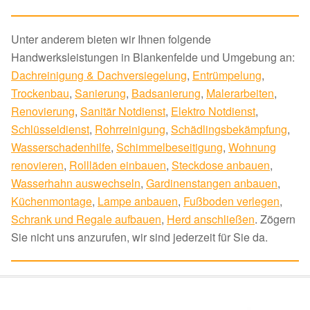
Unter anderem bieten wir Ihnen folgende
Handwerksleistungen in Blankenfelde und Umgebung an:
Dachreinigung & Dachversiegelung
,
Entrümpelung
,
Trockenbau
,
Sanierung
,
Badsanierung
,
Malerarbeiten
,
Renovierung
,
Sanitär Notdienst
,
Elektro Notdienst
,
Schlüsseldienst
,
Rohrreinigung
,
Schädlingsbekämpfung
,
Wasserschadenhilfe
,
Schimmelbeseitigung
,
Wohnung
renovieren
,
Rollläden einbauen
,
Steckdose anbauen
,
Wasserhahn auswechseln
,
Gardinenstangen anbauen
,
Küchenmontage
,
Lampe anbauen
,
Fußboden verlegen
,
Schrank und Regale aufbauen
,
Herd anschließen
. Zögern
Sie nicht uns anzurufen, wir sind jederzeit für Sie da.