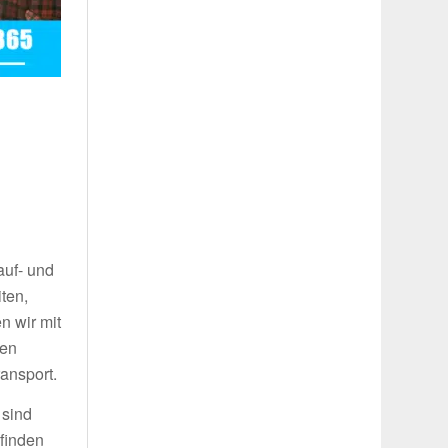
auf- und
ten,
n wir mit
ren
ansport.
 sind
 finden