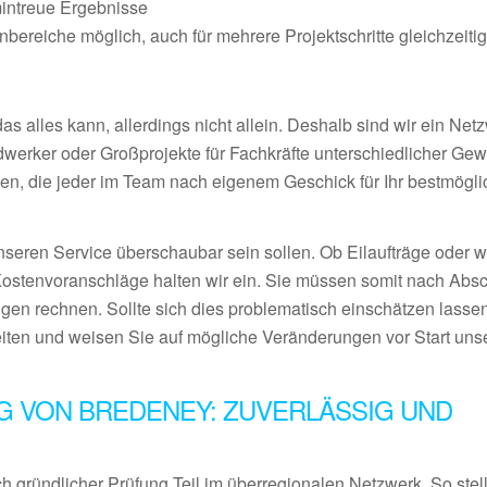
mintreue Ergebnisse
ereiche möglich, auch für mehrere Projektschritte gleichzeiti
 alles kann, allerdings nicht allein. Deshalb sind wir ein Netz
ndwerker oder Großprojekte für Fachkräfte unterschiedlicher Ge
en, die jeder im Team nach eigenem Geschick für Ihr bestmögl
nseren Service überschaubar sein sollen. Ob Eilaufträge oder 
Kostenvoranschläge halten wir ein. Sie müssen somit nach Abs
gen rechnen. Sollte sich dies problematisch einschätzen lassen
eiten und weisen Sie auf mögliche Veränderungen vor Start uns
G VON BREDENEY: ZUVERLÄSSIG UND
 gründlicher Prüfung Teil im überregionalen Netzwerk. So stel