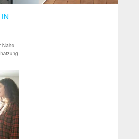
IN
er Nähe
chätzung