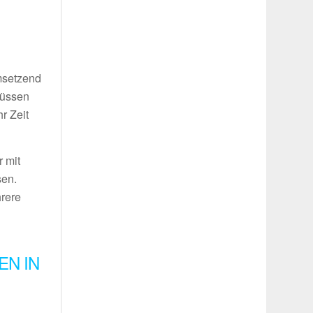
umsetzend
müssen
r Zeit
 mit
sen.
hrere
EN IN