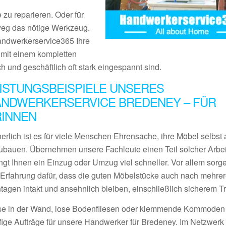
 zu reparieren. Oder für
tweg das nötige Werkzeug.
Handwerkerservice365 Ihre
s mit einem kompletten
ch und geschäftlich oft stark eingespannt sind.
ISTUNGSBEISPIELE UNSERES
NDWERKERSERVICE BREDENEY – FÜR
RINNEN
erlich ist es für viele Menschen Ehrensache, ihre Möbel selbst 
ubauen. Übernehmen unsere Fachleute einen Teil solcher Arbei
ngt Ihnen ein Einzug oder Umzug viel schneller. Vor allem sorge
l Erfahrung dafür, dass die guten Möbelstücke auch nach mehre
tagen intakt und ansehnlich bleiben, einschließlich sicherem Tr
se in der Wand, lose Bodenfliesen oder klemmende Kommoden
fige Aufträge für unsere Handwerker für Bredeney. Im Netzwerk