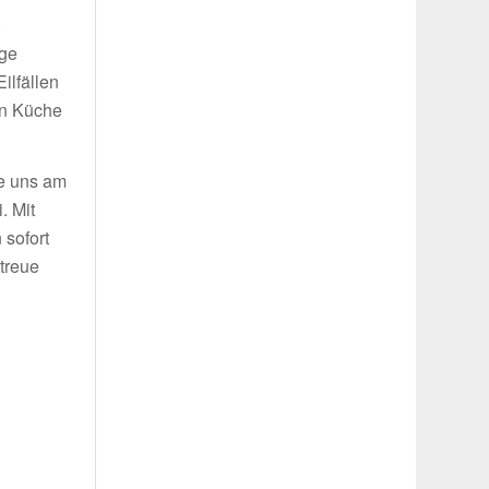
.
ige
ilfällen
in Küche
ie uns am
. Mit
 sofort
treue