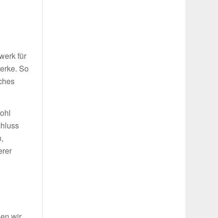
g
werk für
werke. So
iches
wohl
chluss
,
erer
len wir