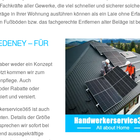
Fachkräfte aller Gewerke, die viel schneller und sicherer solche
träge in Ihrer Wohnung ausführen können als ein Laie ohne Erf
Fußböden bzw. das fachgerechte Entfernen alter Beläge ist be
DENEY – FÜR
aber weder ein Konzept
Jetzt kommen wir zum
enpflege. Auch
der Rabatte oder
rt und versiert.
erservice365 ist auch
ten. Details der Größe
prechen wir sofort bei
end aussagekräftige