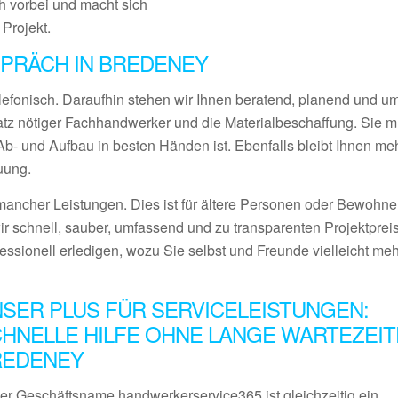
 vorbei und macht sich
 Projekt.
PRÄCH IN BREDENEY
lefonisch. Daraufhin stehen wir Ihnen beratend, planend und 
satz nötiger Fachhandwerker und die Materialbeschaffung. Sie 
- und Aufbau in besten Händen ist. Ebenfalls bleibt Ihnen meh
uung.
ancher Leistungen. Dies ist für ältere Personen oder Bewohner
ir schnell, sauber, umfassend und zu transparenten Projektprei
fessionell erledigen, wozu Sie selbst und Freunde vielleicht me
SER PLUS FÜR SERVICELEISTUNGEN:
HNELLE HILFE OHNE LANGE WARTEZEIT
REDENEY
er Geschäftsname handwerkerservice365 ist gleichzeitig ein