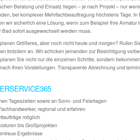
schen Beratung und Einsatz liegen – je nach Projekt – nur wen
nden, bei komplexer Mehrfachbeauftragung höchstens Tage. In E
den wir sicherlich eine Lösung, wenn zum Beispiel Ihre Armatur 
r Bad sofort ausgewechselt werden muss.
 planen Größeres, aber noch nicht heute und morgen? Rufen S
ten trotzdem an. Wir schicken jemanden zur Besichtigung vorbei
 planen Sie nicht nur die einzelnen Schritte, sondern bekommen
nach Ihren Vorstellungen. Transparente Abrechnung und termin
ERSERVICE365
chen Tageszeiten sowie an Sonn- und Feiertagen
Fachhandwerker, regional und erfahren
ettaufträge möglich
raturen bis Großprojekten
mintreue Ergebnisse