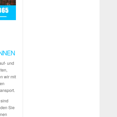
INNEN
auf- und
ten,
n wir mit
ren
ansport.
 sind
nden Sie
inen