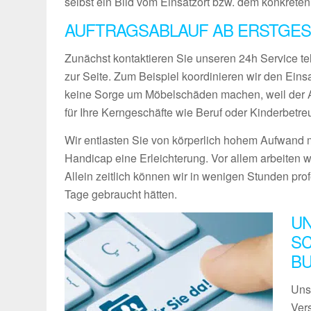
selbst ein Bild vom Einsatzort bzw. dem konkreten
AUFTRAGSABLAUF AB ERSTGES
Zunächst kontaktieren Sie unseren 24h Service te
zur Seite. Zum Beispiel koordinieren wir den Ein
keine Sorge um Möbelschäden machen, weil der Ab
für Ihre Kerngeschäfte wie Beruf oder Kinderbetre
Wir entlasten Sie von körperlich hohem Aufwand m
Handicap eine Erleichterung. Vor allem arbeiten w
Allein zeitlich können wir in wenigen Stunden pro
Tage gebraucht hätten.
UN
SC
B
Uns
Vers