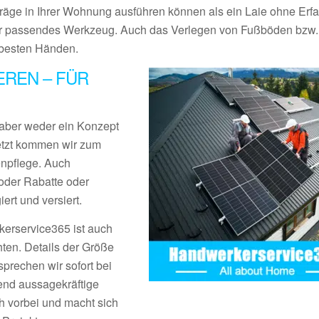
träge in Ihrer Wohnung ausführen können als ein Laie ohne Erf
r passendes Werkzeug. Auch das Verlegen von Fußböden bzw.
n besten Händen.
REN – FÜR
aber weder ein Konzept
Jetzt kommen wir zum
enpflege. Auch
der Rabatte oder
rt und versiert.
erservice365 ist auch
ten. Details der Größe
prechen wir sofort bei
end aussagekräftige
 vorbei und macht sich