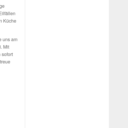
ige
ilfällen
in Küche
ie uns am
. Mit
 sofort
treue