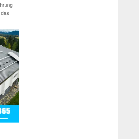
ahrung
 das