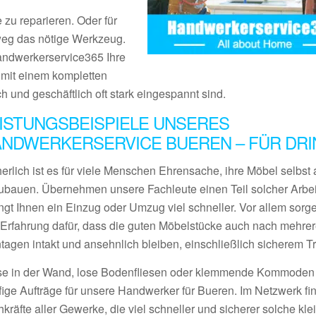
 zu reparieren. Oder für
tweg das nötige Werkzeug.
Handwerkerservice365 Ihre
s mit einem kompletten
ch und geschäftlich oft stark eingespannt sind.
ISTUNGSBEISPIELE UNSERES
NDWERKERSERVICE BUEREN – FÜR DR
erlich ist es für viele Menschen Ehrensache, ihre Möbel selbst 
ubauen. Übernehmen unsere Fachleute einen Teil solcher Arbei
ngt Ihnen ein Einzug oder Umzug viel schneller. Vor allem sorge
l Erfahrung dafür, dass die guten Möbelstücke auch nach mehre
tagen intakt und ansehnlich bleiben, einschließlich sicherem Tr
se in der Wand, lose Bodenfliesen oder klemmende Kommoden
fige Aufträge für unsere Handwerker für Bueren. Im Netzwerk fi
kräfte aller Gewerke, die viel schneller und sicherer solche kle