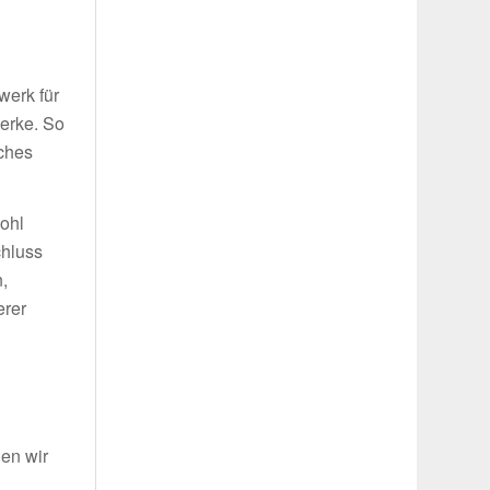
g
werk für
werke. So
iches
wohl
chluss
,
erer
len wir