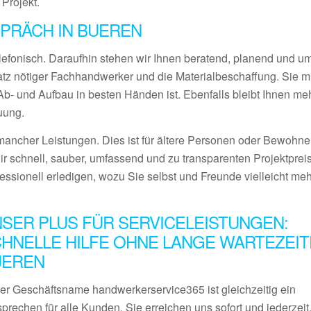
 Projekt.
PRÄCH IN BUEREN
lefonisch. Daraufhin stehen wir Ihnen beratend, planend und 
satz nötiger Fachhandwerker und die Materialbeschaffung. Sie 
- und Aufbau in besten Händen ist. Ebenfalls bleibt Ihnen meh
uung.
ancher Leistungen. Dies ist für ältere Personen oder Bewohner
ir schnell, sauber, umfassend und zu transparenten Projektprei
fessionell erledigen, wozu Sie selbst und Freunde vielleicht me
SER PLUS FÜR SERVICELEISTUNGEN:
HNELLE HILFE OHNE LANGE WARTEZEIT
UEREN
er Geschäftsname handwerkerservice365 ist gleichzeitig ein
prechen für alle Kunden. Sie erreichen uns sofort und jederzeit