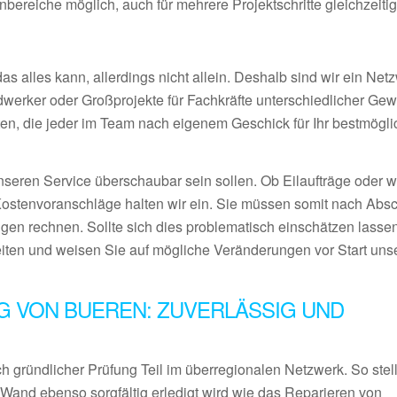
ereiche möglich, auch für mehrere Projektschritte gleichzeiti
 alles kann, allerdings nicht allein. Deshalb sind wir ein Netz
ndwerker oder Großprojekte für Fachkräfte unterschiedlicher Ge
en, die jeder im Team nach eigenem Geschick für Ihr bestmögl
nseren Service überschaubar sein sollen. Ob Eilaufträge oder 
Kostenvoranschläge halten wir ein. Sie müssen somit nach Abs
gen rechnen. Sollte sich dies problematisch einschätzen lassen
eiten und weisen Sie auf mögliche Veränderungen vor Start uns
G VON BUEREN: ZUVERLÄSSIG UND
 gründlicher Prüfung Teil im überregionalen Netzwerk. So stel
 Wand ebenso sorgfältig erledigt wird wie das Reparieren von