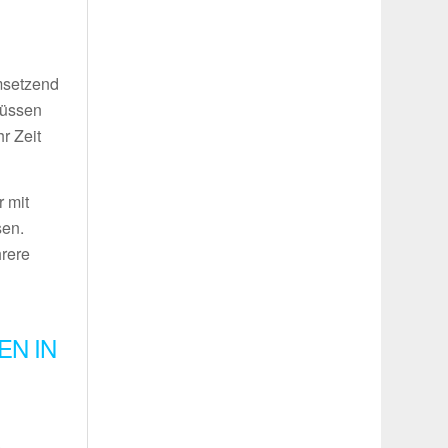
umsetzend
müssen
r Zeit
 mit
sen.
hrere
EN IN
.