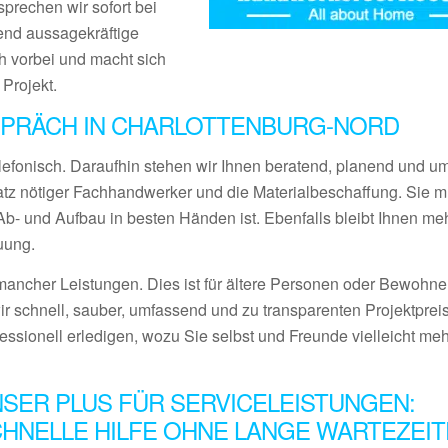
prechen wir sofort bei
end aussagekräftige
 vorbei und macht sich
 Projekt.
SPRÄCH IN CHARLOTTENBURG-NORD
lefonisch. Daraufhin stehen wir Ihnen beratend, planend und 
satz nötiger Fachhandwerker und die Materialbeschaffung. Sie 
- und Aufbau in besten Händen ist. Ebenfalls bleibt Ihnen meh
uung.
ancher Leistungen. Dies ist für ältere Personen oder Bewohner
ir schnell, sauber, umfassend und zu transparenten Projektprei
fessionell erledigen, wozu Sie selbst und Freunde vielleicht me
SER PLUS FÜR SERVICELEISTUNGEN:
HNELLE HILFE OHNE LANGE WARTEZEIT