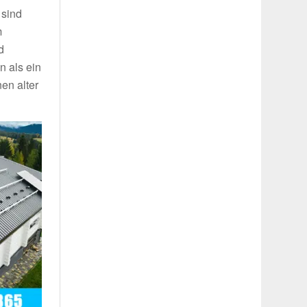
 sind
m
d
n als ein
en alter