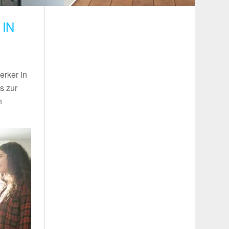
IN
erker in
s zur
n