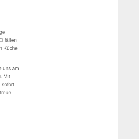
.
ige
ilfällen
in Küche
ie uns am
. Mit
 sofort
treue