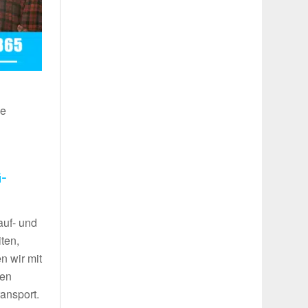
ie
-
auf- und
ten,
n wir mit
ren
ansport.