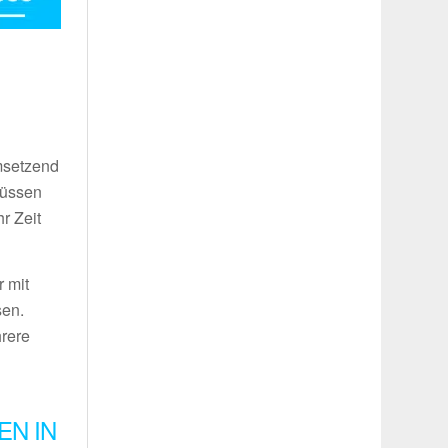
umsetzend
müssen
r Zeit
 mit
sen.
hrere
EN IN