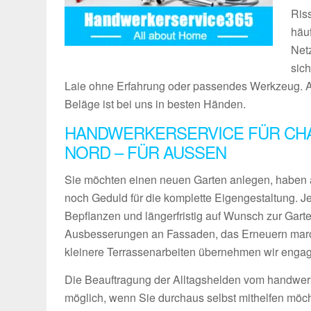
Ris
häu
Netz
sic
Laie ohne Erfahrung oder passendes Werkzeug. A
Beläge ist bei uns in besten Händen.
HANDWERKERSERVICE FÜR CH
NORD – FÜR AUSSEN
Sie möchten einen neuen Garten anlegen, haben 
noch Geduld für die komplette Eigengestaltung. 
Bepflanzen und längerfristig auf Wunsch zur Gart
Ausbesserungen an Fassaden, das Erneuern maro
kleinere Terrassenarbeiten übernehmen wir engagie
Die Beauftragung der Alltagshelden vom handwerk
möglich, wenn Sie durchaus selbst mithelfen möch