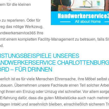
rn für die kleinen
 zu reparieren. Oder für
tweg das nötige Werkzeug.
Handwerkerservice365 Ihre
s mit einem kompletten Facility-Management zu betrauen, falls S
nd.
ISTUNGSBEISPIELE UNSERES
ANDWERKERSERVICE CHARLOTTENBURG
RD – FÜR DRINNEN
erlich ist es für viele Menschen Ehrensache, ihre Möbel selbst 
ubauen. Übernehmen unsere Fachleute einen Teil solcher Arbei
ngt Ihnen ein Einzug oder Umzug viel schneller. Vor allem sorge
l Erfahrung dafür, dass die guten Möbelstücke auch nach mehre
tagen intakt und ansehnlich bleiben, einschließlich sicherem Tr