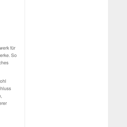
g
werk für
werke. So
iches
wohl
chluss
,
erer