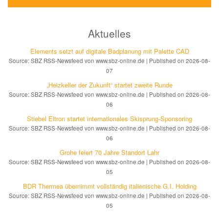
Aktuelles
Elements setzt auf di­gi­ta­le Bad­pla­nung mit Palette CAD
Source: SBZ RSS-Newsfeed von www.sbz-online.de
Published on 2026-08-
07
„Heizkeller der Zu­kunft“ star­tet zwei­te Run­de
Source: SBZ RSS-Newsfeed von www.sbz-online.de
Published on 2026-08-
06
Stiebel Eltron startet internatio­nales Ski­sprung-Spon­soring
Source: SBZ RSS-Newsfeed von www.sbz-online.de
Published on 2026-08-
06
Grohe feiert 70 Jahre Standort Lahr
Source: SBZ RSS-Newsfeed von www.sbz-online.de
Published on 2026-08-
05
BDR Thermea übernimmt vollständig italienische G.I. Holding
Source: SBZ RSS-Newsfeed von www.sbz-online.de
Published on 2026-08-
05