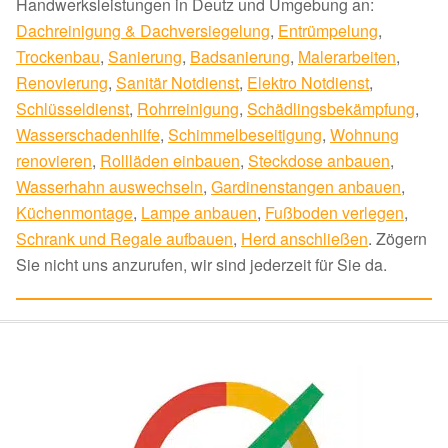
Handwerksleistungen in Deutz und Umgebung an:
Dachreinigung & Dachversiegelung
,
Entrümpelung
,
Trockenbau
,
Sanierung
,
Badsanierung
,
Malerarbeiten
,
Renovierung
,
Sanitär Notdienst
,
Elektro Notdienst
,
Schlüsseldienst
,
Rohrreinigung
,
Schädlingsbekämpfung
,
Wasserschadenhilfe
,
Schimmelbeseitigung
,
Wohnung
renovieren
,
Rollläden einbauen
,
Steckdose anbauen
,
Wasserhahn auswechseln
,
Gardinenstangen anbauen
,
Küchenmontage
,
Lampe anbauen
,
Fußboden verlegen
,
Schrank und Regale aufbauen
,
Herd anschließen
. Zögern
Sie nicht uns anzurufen, wir sind jederzeit für Sie da.