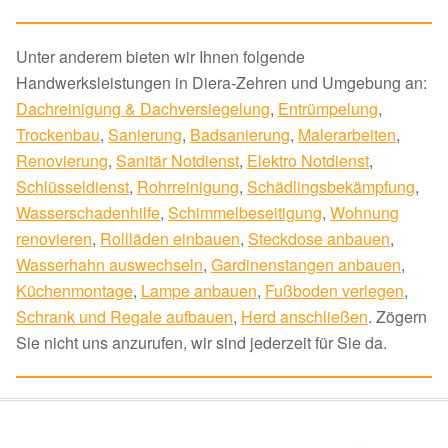
Unter anderem bieten wir Ihnen folgende
Handwerksleistungen in Diera-Zehren und Umgebung an:
Dachreinigung & Dachversiegelung
,
Entrümpelung
,
Trockenbau
,
Sanierung
,
Badsanierung
,
Malerarbeiten
,
Renovierung
,
Sanitär Notdienst
,
Elektro Notdienst
,
Schlüsseldienst
,
Rohrreinigung
,
Schädlingsbekämpfung
,
Wasserschadenhilfe
,
Schimmelbeseitigung
,
Wohnung
renovieren
,
Rollläden einbauen
,
Steckdose anbauen
,
Wasserhahn auswechseln
,
Gardinenstangen anbauen
,
Küchenmontage
,
Lampe anbauen
,
Fußboden verlegen
,
Schrank und Regale aufbauen
,
Herd anschließen
. Zögern
Sie nicht uns anzurufen, wir sind jederzeit für Sie da.