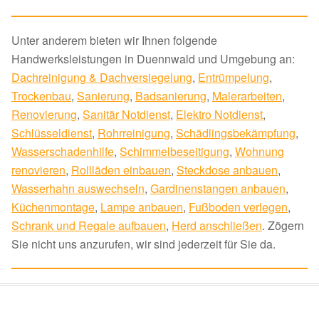
Unter anderem bieten wir Ihnen folgende
Handwerksleistungen in Duennwald und Umgebung an:
Dachreinigung & Dachversiegelung
,
Entrümpelung
,
Trockenbau
,
Sanierung
,
Badsanierung
,
Malerarbeiten
,
Renovierung
,
Sanitär Notdienst
,
Elektro Notdienst
,
Schlüsseldienst
,
Rohrreinigung
,
Schädlingsbekämpfung
,
Wasserschadenhilfe
,
Schimmelbeseitigung
,
Wohnung
renovieren
,
Rollläden einbauen
,
Steckdose anbauen
,
Wasserhahn auswechseln
,
Gardinenstangen anbauen
,
Küchenmontage
,
Lampe anbauen
,
Fußboden verlegen
,
Schrank und Regale aufbauen
,
Herd anschließen
. Zögern
Sie nicht uns anzurufen, wir sind jederzeit für Sie da.