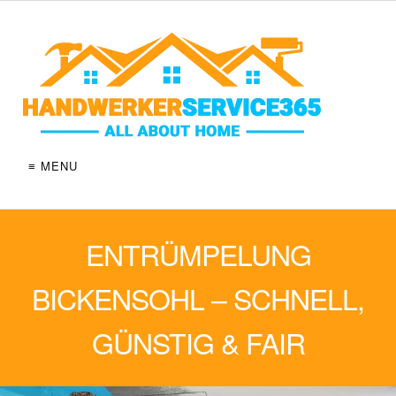
≡ MENU
ENTRÜMPELUNG
BICKENSOHL – SCHNELL,
GÜNSTIG & FAIR