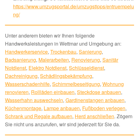
https://www.umzugsportal.de/umzugstipps/entruempelu
ng/
Unter anderem bieten wir Ihnen folgende
Handwerksleistungen in Wettmar und Umgebung an:
Handwerkerservice
,
Trockenbau
,
Sanierung
,
Badsanierung
,
Malerarbeiten
,
Renovierung
,
Sanitär
Notdienst
,
Elektro Notdienst
,
Schlüsseldienst
,
Dachreinigung
,
Schädlingsbekämpfung
,
Wasserschadenhilfe
,
Schimmelbeseitigung
,
Wohnung
renovieren
,
Rollläden einbauen
,
Steckdose anbauen
,
Wasserhahn auswechseln
,
Gardinenstangen anbauen
,
Küchenmontage
,
Lampe anbauen
,
Fußboden verlegen
,
Schrank und Regale aufbauen
,
Herd anschließen
. Zögern
Sie nicht uns anzurufen, wir sind jederzeit für Sie da.