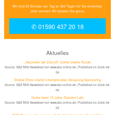
Wir sind 24 Stunden am Tag an 365 Tagen für Sie erreichbar.
Jetzt anrufen! Wir beraten Sie gerne.
✆ 01590 437 20 18
Aktuelles
„Heizkeller der Zu­kunft“ star­tet zwei­te Run­de
Source: SBZ RSS-Newsfeed von www.sbz-online.de
Published on 2026-08-
06
Stiebel Eltron startet internatio­nales Ski­sprung-Spon­soring
Source: SBZ RSS-Newsfeed von www.sbz-online.de
Published on 2026-08-
06
Grohe feiert 70 Jahre Standort Lahr
Source: SBZ RSS-Newsfeed von www.sbz-online.de
Published on 2026-08-
05