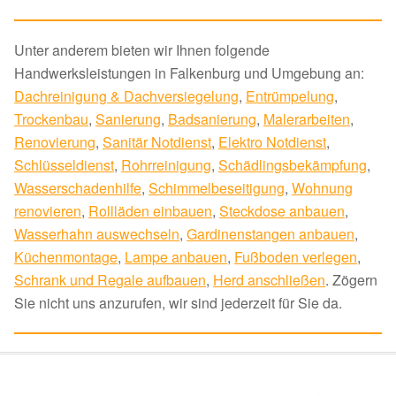
Unter anderem bieten wir Ihnen folgende
Handwerksleistungen in Falkenburg und Umgebung an:
Dachreinigung & Dachversiegelung
,
Entrümpelung
,
Trockenbau
,
Sanierung
,
Badsanierung
,
Malerarbeiten
,
Renovierung
,
Sanitär Notdienst
,
Elektro Notdienst
,
Schlüsseldienst
,
Rohrreinigung
,
Schädlingsbekämpfung
,
Wasserschadenhilfe
,
Schimmelbeseitigung
,
Wohnung
renovieren
,
Rollläden einbauen
,
Steckdose anbauen
,
Wasserhahn auswechseln
,
Gardinenstangen anbauen
,
Küchenmontage
,
Lampe anbauen
,
Fußboden verlegen
,
Schrank und Regale aufbauen
,
Herd anschließen
. Zögern
Sie nicht uns anzurufen, wir sind jederzeit für Sie da.