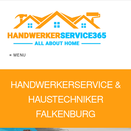
≡ MENU
HANDWERKERSERVICE &
HAUSTECHNIKER
FALKENBURG