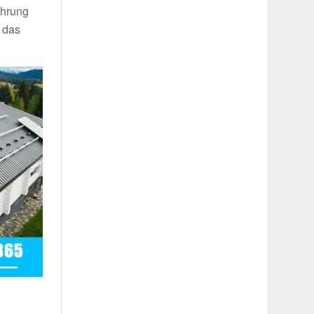
ahrung
 das