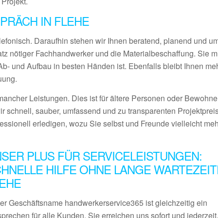
 Projekt.
PRÄCH IN FLEHE
lefonisch. Daraufhin stehen wir Ihnen beratend, planend und 
satz nötiger Fachhandwerker und die Materialbeschaffung. Sie 
- und Aufbau in besten Händen ist. Ebenfalls bleibt Ihnen meh
uung.
ancher Leistungen. Dies ist für ältere Personen oder Bewohner
ir schnell, sauber, umfassend und zu transparenten Projektprei
fessionell erledigen, wozu Sie selbst und Freunde vielleicht me
SER PLUS FÜR SERVICELEISTUNGEN:
HNELLE HILFE OHNE LANGE WARTEZEIT
LEHE
er Geschäftsname handwerkerservice365 ist gleichzeitig ein
prechen für alle Kunden. Sie erreichen uns sofort und jederzeit