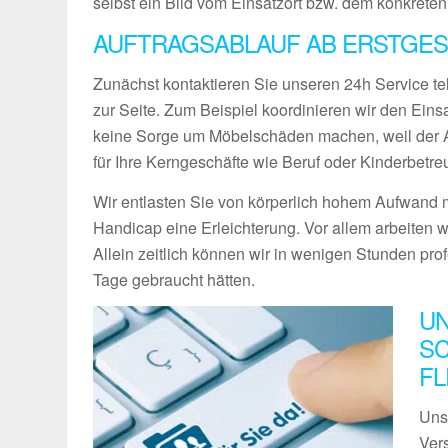
selbst ein Bild vom Einsatzort bzw. dem konkreten
AUFTRAGSABLAUF AB ERSTGES
Zunächst kontaktieren Sie unseren 24h Service te
zur Seite. Zum Beispiel koordinieren wir den Ein
keine Sorge um Möbelschäden machen, weil der Ab
für Ihre Kerngeschäfte wie Beruf oder Kinderbetre
Wir entlasten Sie von körperlich hohem Aufwand m
Handicap eine Erleichterung. Vor allem arbeiten w
Allein zeitlich können wir in wenigen Stunden pro
Tage gebraucht hätten.
UN
SC
F
Uns
Vers