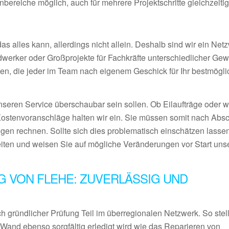
ereiche möglich, auch für mehrere Projektschritte gleichzeiti
 alles kann, allerdings nicht allein. Deshalb sind wir ein Netz
ndwerker oder Großprojekte für Fachkräfte unterschiedlicher Ge
en, die jeder im Team nach eigenem Geschick für Ihr bestmögl
nseren Service überschaubar sein sollen. Ob Eilaufträge oder 
Kostenvoranschläge halten wir ein. Sie müssen somit nach Abs
gen rechnen. Sollte sich dies problematisch einschätzen lassen
eiten und weisen Sie auf mögliche Veränderungen vor Start uns
 VON FLEHE: ZUVERLÄSSIG UND
 gründlicher Prüfung Teil im überregionalen Netzwerk. So stel
 Wand ebenso sorgfältig erledigt wird wie das Reparieren von