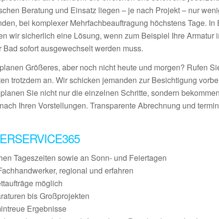
schen Beratung und Einsatz liegen – je nach Projekt – nur wen
nden, bei komplexer Mehrfachbeauftragung höchstens Tage. In E
den wir sicherlich eine Lösung, wenn zum Beispiel Ihre Armatur 
r Bad sofort ausgewechselt werden muss.
 planen Größeres, aber noch nicht heute und morgen? Rufen S
ten trotzdem an. Wir schicken jemanden zur Besichtigung vorbei
 planen Sie nicht nur die einzelnen Schritte, sondern bekommen
nach Ihren Vorstellungen. Transparente Abrechnung und termin
ERSERVICE365
chen Tageszeiten sowie an Sonn- und Feiertagen
Fachhandwerker, regional und erfahren
ettaufträge möglich
raturen bis Großprojekten
mintreue Ergebnisse