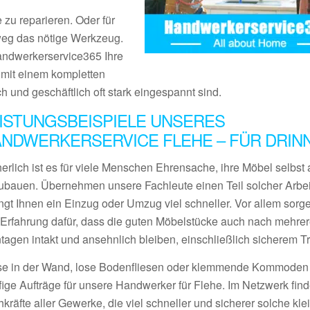
 zu reparieren. Oder für
tweg das nötige Werkzeug.
Handwerkerservice365 Ihre
s mit einem kompletten
ch und geschäftlich oft stark eingespannt sind.
ISTUNGSBEISPIELE UNSERES
NDWERKERSERVICE FLEHE – FÜR DRIN
erlich ist es für viele Menschen Ehrensache, ihre Möbel selbst 
ubauen. Übernehmen unsere Fachleute einen Teil solcher Arbei
ngt Ihnen ein Einzug oder Umzug viel schneller. Vor allem sorge
l Erfahrung dafür, dass die guten Möbelstücke auch nach mehre
tagen intakt und ansehnlich bleiben, einschließlich sicherem Tr
se in der Wand, lose Bodenfliesen oder klemmende Kommoden
fige Aufträge für unsere Handwerker für Flehe. Im Netzwerk fin
kräfte aller Gewerke, die viel schneller und sicherer solche kle