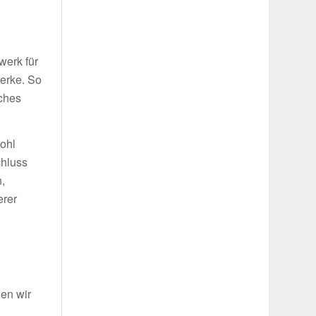
g
werk für
werke. So
iches
wohl
chluss
,
erer
len wir