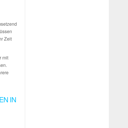
umsetzend
müssen
r Zeit
 mit
sen.
hrere
EN IN
.