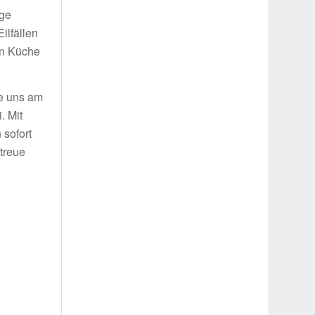
ige
ilfällen
in Küche
ie uns am
. Mit
 sofort
treue