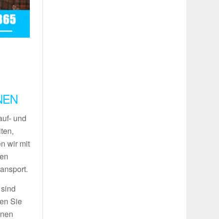
NEN
auf- und
ten,
n wir mit
ren
ansport.
 sind
den Sie
inen