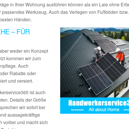
träge in Ihrer Wohnung ausführen können als ein Laie ohne Erf
r passendes Werkzeug. Auch das Verlegen von Fußböden bzw.
n besten Händen.
HE – FÜR
aber weder ein Konzept
Jetzt kommen wir zum
enpflege. Auch
der Rabatte oder
rt und versiert.
erservice365 ist auch
ten. Details der Größe
prechen wir sofort bei
end aussagekräftige
 vorbei und macht sich