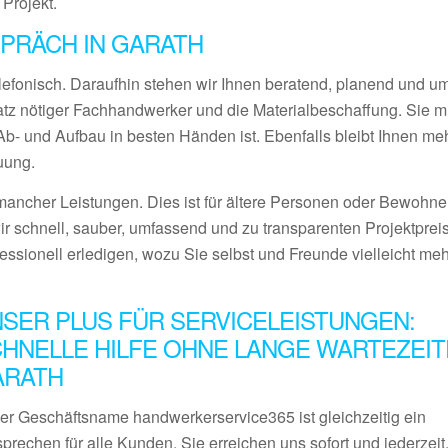
 Projekt.
PRÄCH IN GARATH
lefonisch. Daraufhin stehen wir Ihnen beratend, planend und 
satz nötiger Fachhandwerker und die Materialbeschaffung. Sie 
- und Aufbau in besten Händen ist. Ebenfalls bleibt Ihnen meh
uung.
ancher Leistungen. Dies ist für ältere Personen oder Bewohner
ir schnell, sauber, umfassend und zu transparenten Projektprei
fessionell erledigen, wozu Sie selbst und Freunde vielleicht me
SER PLUS FÜR SERVICELEISTUNGEN:
HNELLE HILFE OHNE LANGE WARTEZEIT
ARATH
er Geschäftsname handwerkerservice365 ist gleichzeitig ein
prechen für alle Kunden. Sie erreichen uns sofort und jederzeit