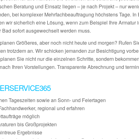
schen Beratung und Einsatz liegen – je nach Projekt – nur wen
nden, bei komplexer Mehrfachbeauftragung höchstens Tage. In E
den wir sicherlich eine Lösung, wenn zum Beispiel Ihre Armatur 
r Bad sofort ausgewechselt werden muss.
 planen Größeres, aber noch nicht heute und morgen? Rufen S
ten trotzdem an. Wir schicken jemanden zur Besichtigung vorbei
 planen Sie nicht nur die einzelnen Schritte, sondern bekommen
nach Ihren Vorstellungen. Transparente Abrechnung und termin
ERSERVICE365
chen Tageszeiten sowie an Sonn- und Feiertagen
Fachhandwerker, regional und erfahren
ettaufträge möglich
raturen bis Großprojekten
mintreue Ergebnisse