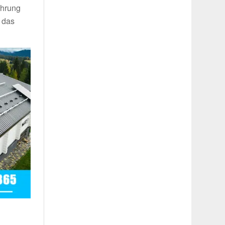
ahrung
 das