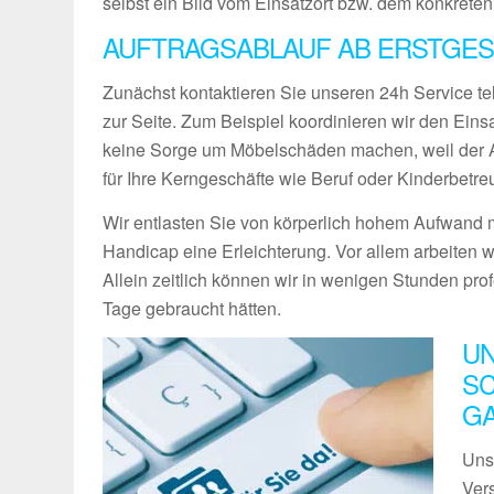
selbst ein Bild vom Einsatzort bzw. dem konkreten
AUFTRAGSABLAUF AB ERSTGES
Zunächst kontaktieren Sie unseren 24h Service te
zur Seite. Zum Beispiel koordinieren wir den Ein
keine Sorge um Möbelschäden machen, weil der Ab
für Ihre Kerngeschäfte wie Beruf oder Kinderbetre
Wir entlasten Sie von körperlich hohem Aufwand m
Handicap eine Erleichterung. Vor allem arbeiten w
Allein zeitlich können wir in wenigen Stunden pro
Tage gebraucht hätten.
UN
SC
G
Uns
Vers