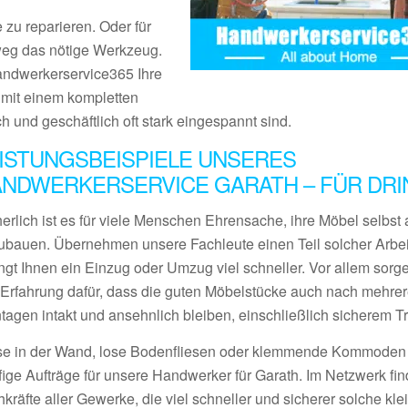
 zu reparieren. Oder für
tweg das nötige Werkzeug.
Handwerkerservice365 Ihre
s mit einem kompletten
ch und geschäftlich oft stark eingespannt sind.
ISTUNGSBEISPIELE UNSERES
NDWERKERSERVICE GARATH – FÜR DR
erlich ist es für viele Menschen Ehrensache, ihre Möbel selbst 
ubauen. Übernehmen unsere Fachleute einen Teil solcher Arbei
ngt Ihnen ein Einzug oder Umzug viel schneller. Vor allem sorge
l Erfahrung dafür, dass die guten Möbelstücke auch nach mehre
tagen intakt und ansehnlich bleiben, einschließlich sicherem Tr
se in der Wand, lose Bodenfliesen oder klemmende Kommoden
fige Aufträge für unsere Handwerker für Garath. Im Netzwerk fi
kräfte aller Gewerke, die viel schneller und sicherer solche kle