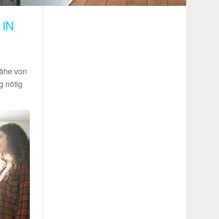
IN
Nähe von
g nötig