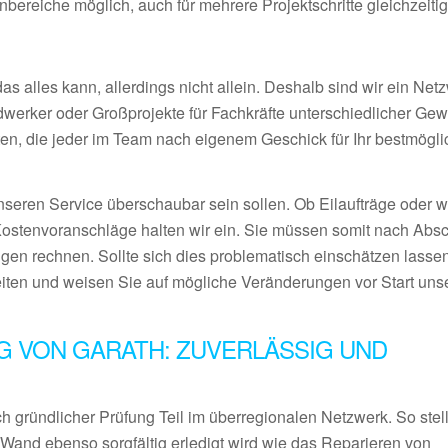
ereiche möglich, auch für mehrere Projektschritte gleichzeiti
 alles kann, allerdings nicht allein. Deshalb sind wir ein Netz
ndwerker oder Großprojekte für Fachkräfte unterschiedlicher Ge
en, die jeder im Team nach eigenem Geschick für Ihr bestmögl
nseren Service überschaubar sein sollen. Ob Eilaufträge oder 
Kostenvoranschläge halten wir ein. Sie müssen somit nach Abs
gen rechnen. Sollte sich dies problematisch einschätzen lassen
eiten und weisen Sie auf mögliche Veränderungen vor Start uns
G VON GARATH: ZUVERLÄSSIG UND
 gründlicher Prüfung Teil im überregionalen Netzwerk. So stel
 Wand ebenso sorgfältig erledigt wird wie das Reparieren von