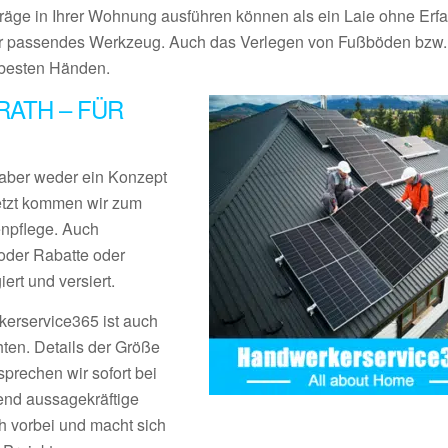
träge in Ihrer Wohnung ausführen können als ein Laie ohne Erf
r passendes Werkzeug. Auch das Verlegen von Fußböden bzw.
n besten Händen.
ATH – FÜR
aber weder ein Konzept
Jetzt kommen wir zum
enpflege. Auch
der Rabatte oder
rt und versiert.
erservice365 ist auch
ten. Details der Größe
prechen wir sofort bei
end aussagekräftige
 vorbei und macht sich