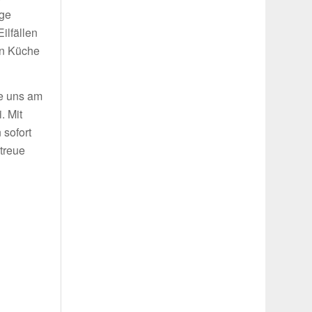
ige
ilfällen
in Küche
ie uns am
. Mit
 sofort
treue