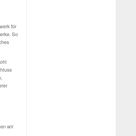
g
werk für
werke. So
iches
wohl
chluss
,
erer
len wir