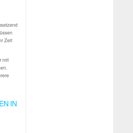
umsetzend
müssen
r Zeit
 mit
sen.
hrere
EN IN
.