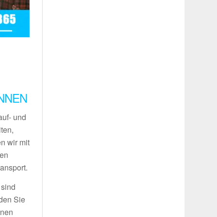
INNEN
auf- und
ten,
n wir mit
ren
ansport.
 sind
nden Sie
inen