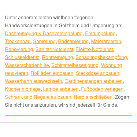
Unter anderem bieten wir Ihnen folgende
Handwerksleistungen in Golzheim und Umgebung an:
Dachreinigung & Dachversiegelung
,
Entrümpelung
,
Trockenbau
,
Sanierung
,
Badsanierung
,
Malerarbeiten
,
Renovierung
,
Sanitär Notdienst
,
Elektro Notdienst
,
Schlüsseldienst
,
Rohrreinigung
,
Schädlingsbekämpfung
,
Wasserschadenhilfe
,
Schimmelbeseitigung
,
Wohnung
renovieren
,
Rollläden einbauen
,
Steckdose anbauen
,
Wasserhahn auswechseln
,
Gardinenstangen anbauen
,
Küchenmontage
,
Lampe anbauen
,
Fußboden verlegen
,
Schrank und Regale aufbauen
,
Herd anschließen
. Zögern
Sie nicht uns anzurufen, wir sind jederzeit für Sie da.