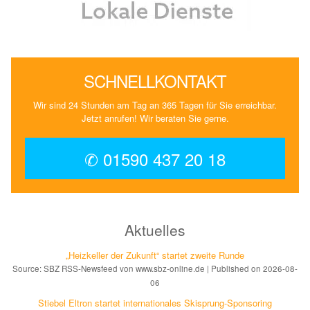
SCHNELLKONTAKT
Wir sind 24 Stunden am Tag an 365 Tagen für Sie erreichbar.
Jetzt anrufen! Wir beraten Sie gerne.
✆ 01590 437 20 18
Aktuelles
„Heizkeller der Zu­kunft“ star­tet zwei­te Run­de
Source: SBZ RSS-Newsfeed von www.sbz-online.de
Published on 2026-08-
06
Stiebel Eltron startet internatio­nales Ski­sprung-Spon­soring