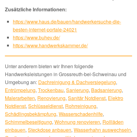
Zusätzliche Informationen:
https://www.haus.de/bauen/handwerkersuche-die-
besten-internet-portale-24021
https://www.buhev.de/
https://www.handwerkskammer.de/
Unter anderem bieten wir Ihnen folgende
Handwerksleistungen in Grossreuth-bei-Schweinau und
Umgebung an:
Dachreinigung & Dachversiegelung
,
Entrümpelung
,
Trockenbau
,
Sanierung
,
Badsanierung
,
Malerarbeiten
,
Renovierung
,
Sanitär Notdienst
,
Elektro
Notdienst
,
Schlüsseldienst
,
Rohrreinigung
,
Schädlingsbekämpfung
,
Wasserschadenhilfe
,
Schimmelbeseitigung
,
Wohnung renovieren
,
Rollläden
einbauen
,
Steckdose anbauen
,
Wasserhahn auswechseln
,