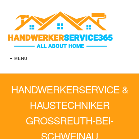
≡ MENU
HANDWERKERSERVICE &
HAUSTECHNIKER
GROSSREUTH-BEI-
SCHWEINAU