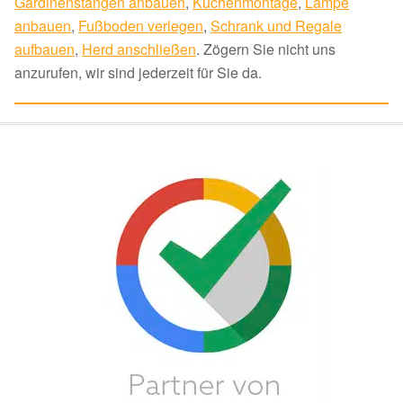
Gardinenstangen anbauen
,
Küchenmontage
,
Lampe
anbauen
,
Fußboden verlegen
,
Schrank und Regale
aufbauen
,
Herd anschließen
. Zögern Sie nicht uns
anzurufen, wir sind jederzeit für Sie da.