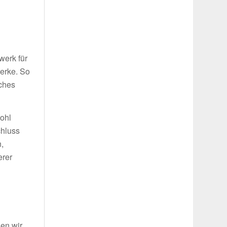
g
werk für
werke. So
iches
wohl
chluss
,
erer
len wir