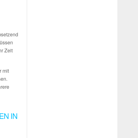
umsetzend
müssen
r Zeit
 mit
sen.
hrere
EN IN