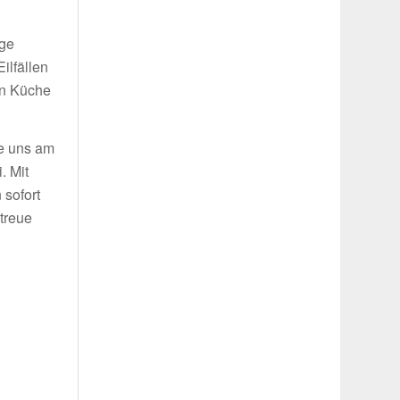
.
ige
ilfällen
in Küche
ie uns am
. Mit
 sofort
treue