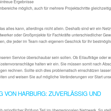
mintreue Ergebnisse
ereiche möglich, auch für mehrere Projektschritte gleichzeiti
 alles kann, allerdings nicht allein. Deshalb sind wir ein Netz
ndwerker oder Großprojekte für Fachkräfte unterschiedlicher Ge
en, die jeder im Team nach eigenem Geschick für Ihr bestmögl
nseren Service überschaubar sein sollen. Ob Eilaufträge oder 
Kostenvoranschläge halten wir ein. Sie müssen somit nach Abs
gen rechnen. Sollte sich dies problematisch einschätzen lassen
eiten und weisen Sie auf mögliche Veränderungen vor Start uns
G VON HARBURG: ZUVERLÄSSIG UND
 gründlicher Prüfung Teil im überregionalen Netzwerk. So stel