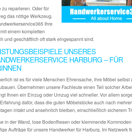
 zu reparieren. Oder für
tweg das nötige Werkzeug.
Handwerkerservice365 Ihre
s mit einem kompletten
ch und geschäftlich oft stark eingespannt sind.
ISTUNGSBEISPIELE UNSERES
NDWERKERSERVICE HARBURG – FÜR
RINNEN
erlich ist es für viele Menschen Ehrensache, ihre Möbel selbst 
ubauen. Übernehmen unsere Fachleute einen Teil solcher Arbei
ngt Ihnen ein Einzug oder Umzug viel schneller. Vor allem sorge
l Erfahrung dafür, dass die guten Möbelstücke auch nach mehre
tagen intakt und ansehnlich bleiben, einschließlich sicherem Tr
se in der Wand, lose Bodenfliesen oder klemmende Kommoden
fige Aufträge für unsere Handwerker für Harburg. Im Netzwerk f