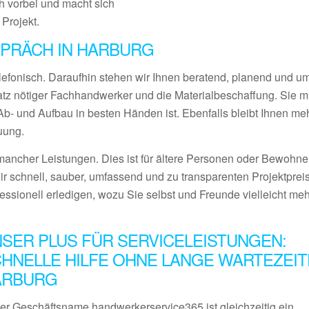
 vorbei und macht sich
 Projekt.
PRÄCH IN HARBURG
lefonisch. Daraufhin stehen wir Ihnen beratend, planend und 
satz nötiger Fachhandwerker und die Materialbeschaffung. Sie 
- und Aufbau in besten Händen ist. Ebenfalls bleibt Ihnen meh
uung.
ancher Leistungen. Dies ist für ältere Personen oder Bewohner
ir schnell, sauber, umfassend und zu transparenten Projektprei
fessionell erledigen, wozu Sie selbst und Freunde vielleicht me
SER PLUS FÜR SERVICELEISTUNGEN:
HNELLE HILFE OHNE LANGE WARTEZEIT
ARBURG
er Geschäftsname handwerkerservice365 ist gleichzeitig ein