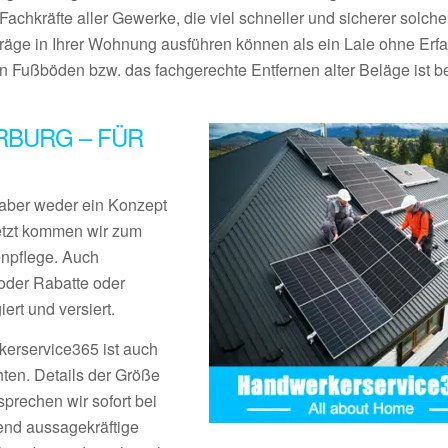
Fachkräfte aller Gewerke, die viel schneller und sicherer solche
träge in Ihrer Wohnung ausführen können als ein Laie ohne Erf
Fußböden bzw. das fachgerechte Entfernen alter Beläge ist be
RBURG – FÜR
aber weder ein Konzept
Jetzt kommen wir zum
enpflege. Auch
der Rabatte oder
rt und versiert.
erservice365 ist auch
ten. Details der Größe
prechen wir sofort bei
end aussagekräftige