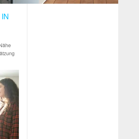
IN
 Nähe
hätzung