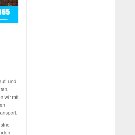
auf- und
ten,
n wir mit
ren
ansport.
 sind
inden