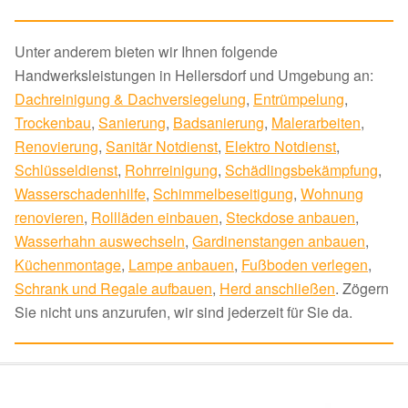
Unter anderem bieten wir Ihnen folgende
Handwerksleistungen in Hellersdorf und Umgebung an:
Dachreinigung & Dachversiegelung
,
Entrümpelung
,
Trockenbau
,
Sanierung
,
Badsanierung
,
Malerarbeiten
,
Renovierung
,
Sanitär Notdienst
,
Elektro Notdienst
,
Schlüsseldienst
,
Rohrreinigung
,
Schädlingsbekämpfung
,
Wasserschadenhilfe
,
Schimmelbeseitigung
,
Wohnung
renovieren
,
Rollläden einbauen
,
Steckdose anbauen
,
Wasserhahn auswechseln
,
Gardinenstangen anbauen
,
Küchenmontage
,
Lampe anbauen
,
Fußboden verlegen
,
Schrank und Regale aufbauen
,
Herd anschließen
. Zögern
Sie nicht uns anzurufen, wir sind jederzeit für Sie da.