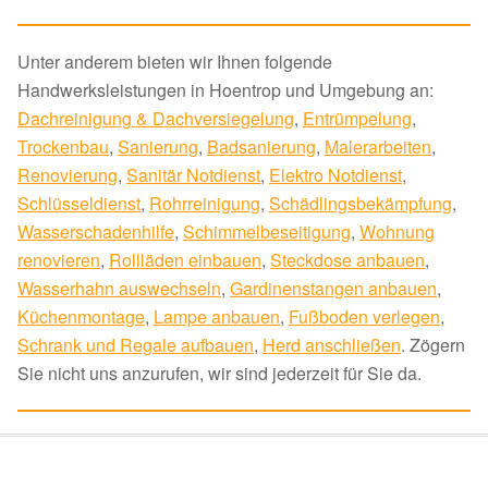
Unter anderem bieten wir Ihnen folgende
Handwerksleistungen in Hoentrop und Umgebung an:
Dachreinigung & Dachversiegelung
,
Entrümpelung
,
Trockenbau
,
Sanierung
,
Badsanierung
,
Malerarbeiten
,
Renovierung
,
Sanitär Notdienst
,
Elektro Notdienst
,
Schlüsseldienst
,
Rohrreinigung
,
Schädlingsbekämpfung
,
Wasserschadenhilfe
,
Schimmelbeseitigung
,
Wohnung
renovieren
,
Rollläden einbauen
,
Steckdose anbauen
,
Wasserhahn auswechseln
,
Gardinenstangen anbauen
,
Küchenmontage
,
Lampe anbauen
,
Fußboden verlegen
,
Schrank und Regale aufbauen
,
Herd anschließen
. Zögern
Sie nicht uns anzurufen, wir sind jederzeit für Sie da.