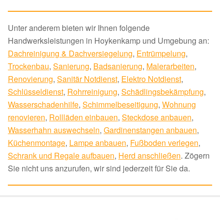
Unter anderem bieten wir Ihnen folgende
Handwerksleistungen in Hoykenkamp und Umgebung an:
Dachreinigung & Dachversiegelung
,
Entrümpelung
,
Trockenbau
,
Sanierung
,
Badsanierung
,
Malerarbeiten
,
Renovierung
,
Sanitär Notdienst
,
Elektro Notdienst
,
Schlüsseldienst
,
Rohrreinigung
,
Schädlingsbekämpfung
,
Wasserschadenhilfe
,
Schimmelbeseitigung
,
Wohnung
renovieren
,
Rollläden einbauen
,
Steckdose anbauen
,
Wasserhahn auswechseln
,
Gardinenstangen anbauen
,
Küchenmontage
,
Lampe anbauen
,
Fußboden verlegen
,
Schrank und Regale aufbauen
,
Herd anschließen
. Zögern
Sie nicht uns anzurufen, wir sind jederzeit für Sie da.