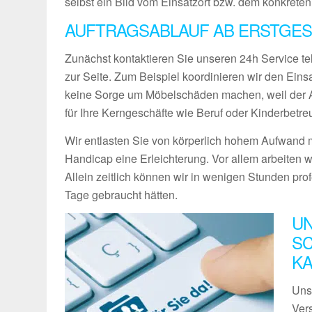
selbst ein Bild vom Einsatzort bzw. dem konkreten
AUFTRAGSABLAUF AB ERSTGES
Zunächst kontaktieren Sie unseren 24h Service te
zur Seite. Zum Beispiel koordinieren wir den Ein
keine Sorge um Möbelschäden machen, weil der Ab
für Ihre Kerngeschäfte wie Beruf oder Kinderbetre
Wir entlasten Sie von körperlich hohem Aufwand m
Handicap eine Erleichterung. Vor allem arbeiten w
Allein zeitlich können wir in wenigen Stunden pro
Tage gebraucht hätten.
UN
SC
K
Uns
Vers