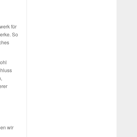
g
werk für
werke. So
iches
wohl
chluss
,
erer
len wir