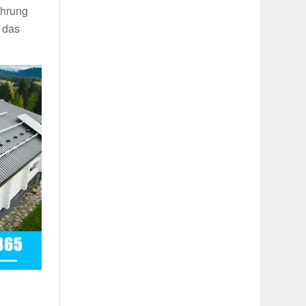
ahrung
 das