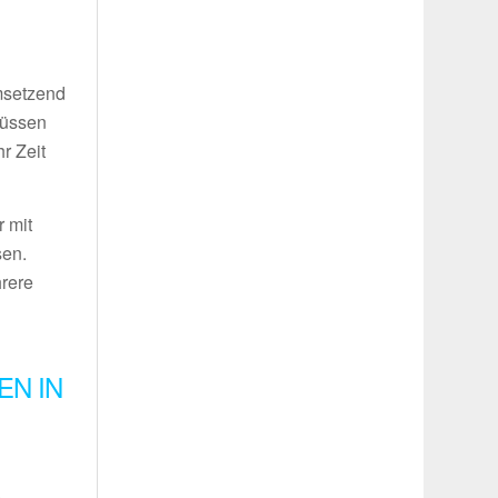
umsetzend
müssen
r Zeit
 mit
sen.
hrere
EN IN
.