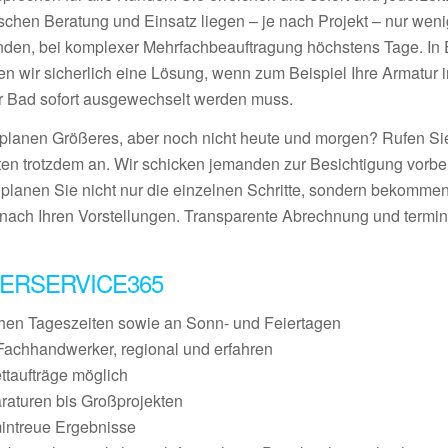
schen Beratung und Einsatz liegen – je nach Projekt – nur wen
nden, bei komplexer Mehrfachbeauftragung höchstens Tage. In E
den wir sicherlich eine Lösung, wenn zum Beispiel Ihre Armatur 
r Bad sofort ausgewechselt werden muss.
 planen Größeres, aber noch nicht heute und morgen? Rufen S
ten trotzdem an. Wir schicken jemanden zur Besichtigung vorbei
 planen Sie nicht nur die einzelnen Schritte, sondern bekommen
nach Ihren Vorstellungen. Transparente Abrechnung und termin
ERSERVICE365
chen Tageszeiten sowie an Sonn- und Feiertagen
Fachhandwerker, regional und erfahren
ettaufträge möglich
raturen bis Großprojekten
mintreue Ergebnisse