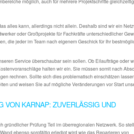
ereiche möglich, auch für mehrere Projektschritte gleichzeiti
 alles kann, allerdings nicht allein. Deshalb sind wir ein Netz
ndwerker oder Großprojekte für Fachkräfte unterschiedlicher Ge
en, die jeder im Team nach eigenem Geschick für Ihr bestmögl
nseren Service überschaubar sein sollen. Ob Eilaufträge oder 
Kostenvoranschläge halten wir ein. Sie müssen somit nach Abs
gen rechnen. Sollte sich dies problematisch einschätzen lassen
eiten und weisen Sie auf mögliche Veränderungen vor Start uns
G VON KARNAP: ZUVERLÄSSIG UND
 gründlicher Prüfung Teil im überregionalen Netzwerk. So stel
 Wand ebenso sorgfältig erledigt wird wie das Reparieren von