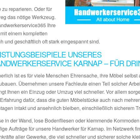
 zu reparieren. Oder für
tweg das nötige Werkzeug.
Handwerkerservice365 Ihre
s mit einem kompletten
ch und geschäftlich oft stark eingespannt sind.
ISTUNGSBEISPIELE UNSERES
NDWERKERSERVICE KARNAP – FÜR DR
erlich ist es für viele Menschen Ehrensache, ihre Möbel selbst 
ubauen. Übernehmen unsere Fachleute einen Teil solcher Arbei
ngt Ihnen ein Einzug oder Umzug viel schneller. Vor allem sorge
l Erfahrung dafür, dass die guten Möbelstücke auch nach mehre
tagen intakt und ansehnlich bleiben, einschließlich sicherem Tr
se in der Wand, lose Bodenfliesen oder klemmende Kommoden
fige Aufträge für unsere Handwerker für Karnap. Im Netzwerk fi
kräfte aller Gewerke, die viel schneller und sicherer solche kle