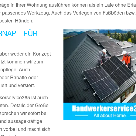
träge in Ihrer Wohnung ausführen können als ein Laie ohne Erf
r passendes Werkzeug. Auch das Verlegen von Fußböden bzw.
n besten Händen.
NAP – FÜR
aber weder ein Konzept
Jetzt kommen wir zum
enpflege. Auch
der Rabatte oder
rt und versiert.
erservice365 ist auch
ten. Details der Größe
prechen wir sofort bei
end aussagekräftige
 vorbei und macht sich