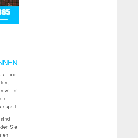
INNEN
auf- und
ten,
n wir mit
ren
ansport.
 sind
nden Sie
inen