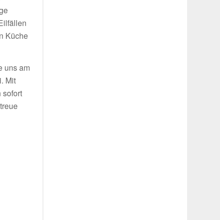
ige
ilfällen
in Küche
ie uns am
. Mit
 sofort
treue