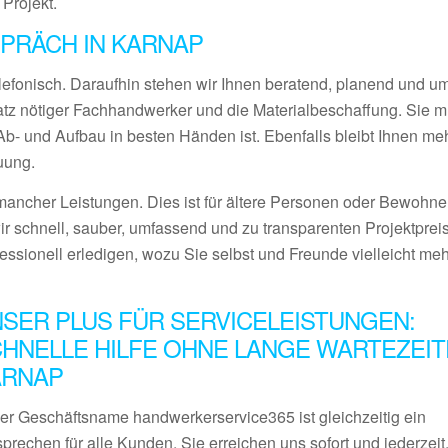
 Projekt.
PRÄCH IN KARNAP
lefonisch. Daraufhin stehen wir Ihnen beratend, planend und 
satz nötiger Fachhandwerker und die Materialbeschaffung. Sie 
- und Aufbau in besten Händen ist. Ebenfalls bleibt Ihnen meh
uung.
ancher Leistungen. Dies ist für ältere Personen oder Bewohner
ir schnell, sauber, umfassend und zu transparenten Projektprei
fessionell erledigen, wozu Sie selbst und Freunde vielleicht me
SER PLUS FÜR SERVICELEISTUNGEN:
HNELLE HILFE OHNE LANGE WARTEZEIT
ARNAP
er Geschäftsname handwerkerservice365 ist gleichzeitig ein
prechen für alle Kunden. Sie erreichen uns sofort und jederzeit