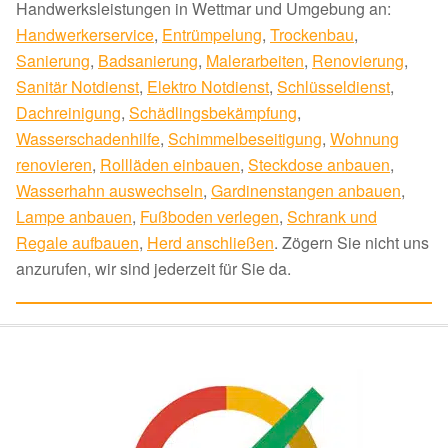
Handwerksleistungen in Wettmar und Umgebung an:
Handwerkerservice
,
Entrümpelung
,
Trockenbau
,
Sanierung
,
Badsanierung
,
Malerarbeiten
,
Renovierung
,
Sanitär Notdienst
,
Elektro Notdienst
,
Schlüsseldienst
,
Dachreinigung
,
Schädlingsbekämpfung
,
Wasserschadenhilfe
,
Schimmelbeseitigung
,
Wohnung
renovieren
,
Rollläden einbauen
,
Steckdose anbauen
,
Wasserhahn auswechseln
,
Gardinenstangen anbauen
,
Lampe anbauen
,
Fußboden verlegen
,
Schrank und
Regale aufbauen
,
Herd anschließen
. Zögern Sie nicht uns
anzurufen, wir sind jederzeit für Sie da.