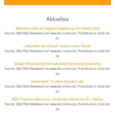
Aktuelles
Elements setzt auf di­gi­ta­le Bad­pla­nung mit Palette CAD
Source: SBZ RSS-Newsfeed von www.sbz-online.de
Published on 2026-08-
07
„Heizkeller der Zu­kunft“ star­tet zwei­te Run­de
Source: SBZ RSS-Newsfeed von www.sbz-online.de
Published on 2026-08-
06
Stiebel Eltron startet internatio­nales Ski­sprung-Spon­soring
Source: SBZ RSS-Newsfeed von www.sbz-online.de
Published on 2026-08-
06
Grohe feiert 70 Jahre Standort Lahr
Source: SBZ RSS-Newsfeed von www.sbz-online.de
Published on 2026-08-
05
BDR Thermea übernimmt vollständig italienische G.I. Holding
Source: SBZ RSS-Newsfeed von www.sbz-online.de
Published on 2026-08-
05