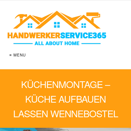
≡ MENU
KÜCHENMONTAGE –
KÜCHE AUFBAUEN
LASSEN WENNEBOSTEL