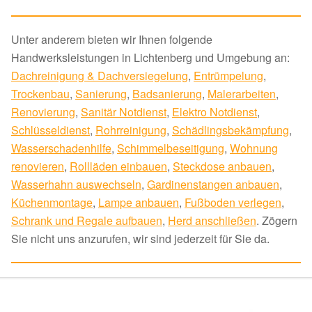
Unter anderem bieten wir Ihnen folgende
Handwerksleistungen in Lichtenberg und Umgebung an:
Dachreinigung & Dachversiegelung
,
Entrümpelung
,
Trockenbau
,
Sanierung
,
Badsanierung
,
Malerarbeiten
,
Renovierung
,
Sanitär Notdienst
,
Elektro Notdienst
,
Schlüsseldienst
,
Rohrreinigung
,
Schädlingsbekämpfung
,
Wasserschadenhilfe
,
Schimmelbeseitigung
,
Wohnung
renovieren
,
Rollläden einbauen
,
Steckdose anbauen
,
Wasserhahn auswechseln
,
Gardinenstangen anbauen
,
Küchenmontage
,
Lampe anbauen
,
Fußboden verlegen
,
Schrank und Regale aufbauen
,
Herd anschließen
. Zögern
Sie nicht uns anzurufen, wir sind jederzeit für Sie da.