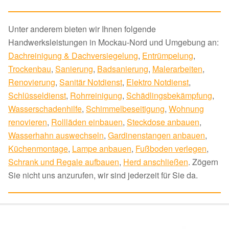
Unter anderem bieten wir Ihnen folgende
Handwerksleistungen in Mockau-Nord und Umgebung an:
Dachreinigung & Dachversiegelung
,
Entrümpelung
,
Trockenbau
,
Sanierung
,
Badsanierung
,
Malerarbeiten
,
Renovierung
,
Sanitär Notdienst
,
Elektro Notdienst
,
Schlüsseldienst
,
Rohrreinigung
,
Schädlingsbekämpfung
,
Wasserschadenhilfe
,
Schimmelbeseitigung
,
Wohnung
renovieren
,
Rollläden einbauen
,
Steckdose anbauen
,
Wasserhahn auswechseln
,
Gardinenstangen anbauen
,
Küchenmontage
,
Lampe anbauen
,
Fußboden verlegen
,
Schrank und Regale aufbauen
,
Herd anschließen
. Zögern
Sie nicht uns anzurufen, wir sind jederzeit für Sie da.