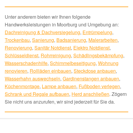
Unter anderem bieten wir Ihnen folgende
Handwerksleistungen in Moorburg und Umgebung an:
Dachreinigung & Dachversiegelung
,
Entrümpelung
,
Trockenbau
,
Sanierung
,
Badsanierung
,
Malerarbeiten
,
Renovierung
,
Sanitär Notdienst
,
Elektro Notdienst
,
Schlüsseldienst
,
Rohrreinigung
,
Schädlingsbekämpfung
,
Wasserschadenhilfe
,
Schimmelbeseitigung
,
Wohnung
renovieren
,
Rollläden einbauen
,
Steckdose anbauen
,
Wasserhahn auswechseln
,
Gardinenstangen anbauen
,
Küchenmontage
,
Lampe anbauen
,
Fußboden verlegen
,
Schrank und Regale aufbauen
,
Herd anschließen
. Zögern
Sie nicht uns anzurufen, wir sind jederzeit für Sie da.