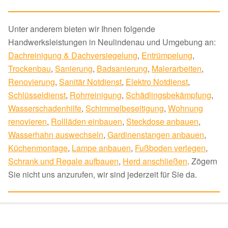
Unter anderem bieten wir Ihnen folgende
Handwerksleistungen in Neulindenau und Umgebung an:
Dachreinigung & Dachversiegelung
,
Entrümpelung
,
Trockenbau
,
Sanierung
,
Badsanierung
,
Malerarbeiten
,
Renovierung
,
Sanitär Notdienst
,
Elektro Notdienst
,
Schlüsseldienst
,
Rohrreinigung
,
Schädlingsbekämpfung
,
Wasserschadenhilfe
,
Schimmelbeseitigung
,
Wohnung
renovieren
,
Rollläden einbauen
,
Steckdose anbauen
,
Wasserhahn auswechseln
,
Gardinenstangen anbauen
,
Küchenmontage
,
Lampe anbauen
,
Fußboden verlegen
,
Schrank und Regale aufbauen
,
Herd anschließen
. Zögern
Sie nicht uns anzurufen, wir sind jederzeit für Sie da.