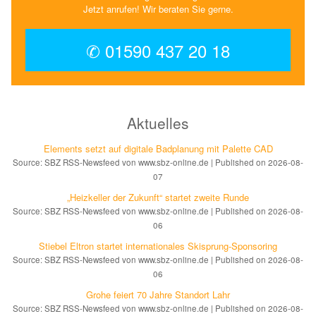
Jetzt anrufen! Wir beraten Sie gerne.
✆ 01590 437 20 18
Aktuelles
Elements setzt auf di­gi­ta­le Bad­pla­nung mit Palette CAD
Source: SBZ RSS-Newsfeed von www.sbz-online.de
Published on 2026-08-
07
„Heizkeller der Zu­kunft“ star­tet zwei­te Run­de
Source: SBZ RSS-Newsfeed von www.sbz-online.de
Published on 2026-08-
06
Stiebel Eltron startet internatio­nales Ski­sprung-Spon­soring
Source: SBZ RSS-Newsfeed von www.sbz-online.de
Published on 2026-08-
06
Grohe feiert 70 Jahre Standort Lahr
Source: SBZ RSS-Newsfeed von www.sbz-online.de
Published on 2026-08-