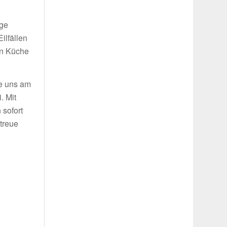
.
ige
ilfällen
in Küche
ie uns am
. Mit
 sofort
treue