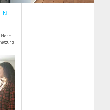
IN
er Nähe
chätzung