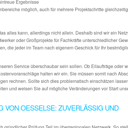
mintreue Ergebnisse
ereiche möglich, auch für mehrere Projektschritte gleichzeiti
 alles kann, allerdings nicht allein. Deshalb sind wir ein Netz
ndwerker oder Großprojekte für Fachkräfte unterschiedlicher Ge
en, die jeder im Team nach eigenem Geschick für Ihr bestmögl
nseren Service überschaubar sein sollen. Ob Eilaufträge oder 
Kostenvoranschläge halten wir ein. Sie müssen somit nach Abs
gen rechnen. Sollte sich dies problematisch einschätzen lassen
eiten und weisen Sie auf mögliche Veränderungen vor Start uns
G VON OESSELSE: ZUVERLÄSSIG UND
 gründlicher Prüfung Teil im überregionalen Netzwerk. So stel