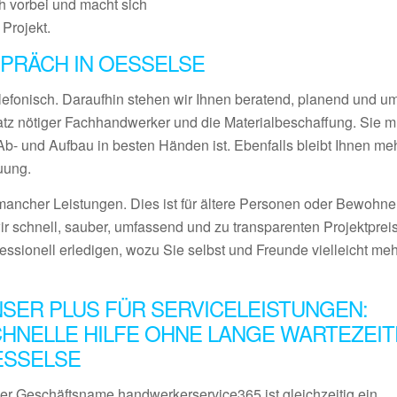
 vorbei und macht sich
 Projekt.
PRÄCH IN OESSELSE
lefonisch. Daraufhin stehen wir Ihnen beratend, planend und 
satz nötiger Fachhandwerker und die Materialbeschaffung. Sie 
- und Aufbau in besten Händen ist. Ebenfalls bleibt Ihnen meh
uung.
ancher Leistungen. Dies ist für ältere Personen oder Bewohner
ir schnell, sauber, umfassend und zu transparenten Projektprei
fessionell erledigen, wozu Sie selbst und Freunde vielleicht me
SER PLUS FÜR SERVICELEISTUNGEN:
HNELLE HILFE OHNE LANGE WARTEZEIT
ESSELSE
er Geschäftsname handwerkerservice365 ist gleichzeitig ein