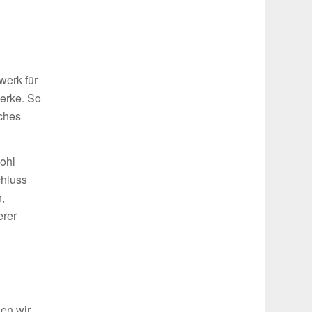
g
werk für
werke. So
iches
wohl
chluss
,
erer
len wir