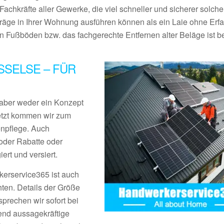
Fachkräfte aller Gewerke, die viel schneller und sicherer solche
träge in Ihrer Wohnung ausführen können als ein Laie ohne Erf
Fußböden bzw. das fachgerechte Entfernen alter Beläge ist be
SELSE – FÜR
aber weder ein Konzept
Jetzt kommen wir zum
enpflege. Auch
der Rabatte oder
rt und versiert.
erservice365 ist auch
ten. Details der Größe
prechen wir sofort bei
end aussagekräftige