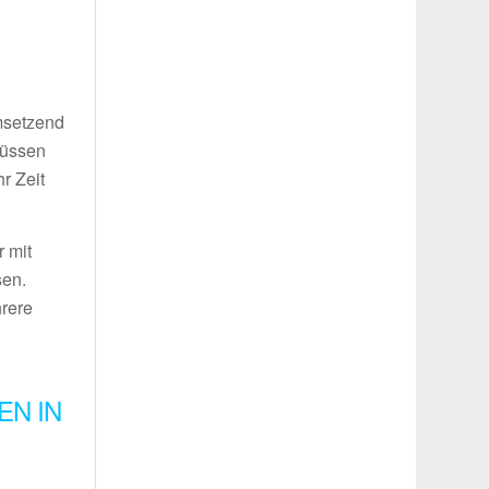
umsetzend
müssen
r Zeit
 mit
sen.
hrere
EN IN