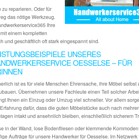
 zu reparieren. Oder für
tweg das nötige Werkzeug.
Handwerkerservice365 Ihre
s mit einem kompletten
ch und geschäftlich oft stark eingespannt sind.
ISTUNGSBEISPIELE UNSERES
NDWERKERSERVICE OESSELSE – FÜR
RINNEN
erlich ist es für viele Menschen Ehrensache, ihre Möbel selbst 
ubauen. Übernehmen unsere Fachleute einen Teil solcher Arbei
ngt Ihnen ein Einzug oder Umzug viel schneller. Vor allem sorge
l Erfahrung dafür, dass die guten Möbelstücke auch nach mehre
tagen intakt und ansehnlich bleiben, einschließlich sicherem Tr
se in der Wand, lose Bodenfliesen oder klemmende Kommoden
fige Aufträge für unsere Handwerker für Oesselse. Im Netzwerk 