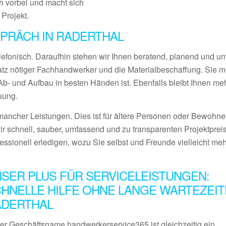
 vorbei und macht sich
 Projekt.
PRÄCH IN RADERTHAL
lefonisch. Daraufhin stehen wir Ihnen beratend, planend und 
satz nötiger Fachhandwerker und die Materialbeschaffung. Sie 
- und Aufbau in besten Händen ist. Ebenfalls bleibt Ihnen meh
uung.
ancher Leistungen. Dies ist für ältere Personen oder Bewohner
ir schnell, sauber, umfassend und zu transparenten Projektprei
fessionell erledigen, wozu Sie selbst und Freunde vielleicht me
SER PLUS FÜR SERVICELEISTUNGEN:
HNELLE HILFE OHNE LANGE WARTEZEIT
ADERTHAL
er Geschäftsname handwerkerservice365 ist gleichzeitig ein