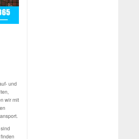
auf- und
ten,
n wir mit
ren
ansport.
 sind
 finden