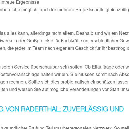
mintreue Ergebnisse
ereiche möglich, auch für mehrere Projektschritte gleichzeiti
 alles kann, allerdings nicht allein. Deshalb sind wir ein Netz
ndwerker oder Großprojekte für Fachkräfte unterschiedlicher Ge
en, die jeder im Team nach eigenem Geschick für Ihr bestmögl
nseren Service überschaubar sein sollen. Ob Eilaufträge oder 
Kostenvoranschläge halten wir ein. Sie müssen somit nach Abs
gen rechnen. Sollte sich dies problematisch einschätzen lassen
eiten und weisen Sie auf mögliche Veränderungen vor Start uns
G VON RADERTHAL: ZUVERLÄSSIG UND
 gründlicher Prüfung Teil im überregionalen Netzwerk. So stel