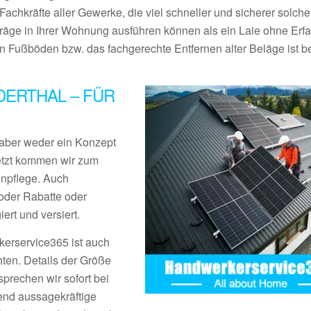
Fachkräfte aller Gewerke, die viel schneller und sicherer solche
träge in Ihrer Wohnung ausführen können als ein Laie ohne Erf
Fußböden bzw. das fachgerechte Entfernen alter Beläge ist be
ERTHAL – FÜR
aber weder ein Konzept
Jetzt kommen wir zum
enpflege. Auch
der Rabatte oder
rt und versiert.
erservice365 ist auch
ten. Details der Größe
prechen wir sofort bei
end aussagekräftige