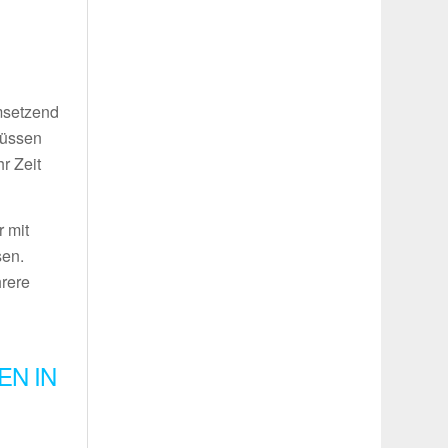
umsetzend
müssen
r Zeit
 mit
sen.
hrere
EN IN