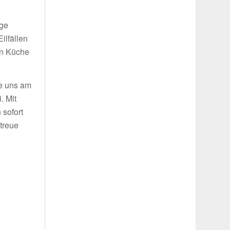
.
ige
ilfällen
in Küche
ie uns am
. Mit
 sofort
treue