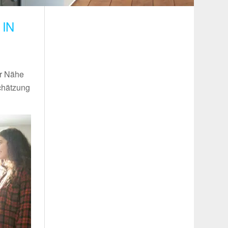
IN
er Nähe
chätzung