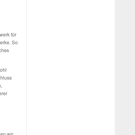
g
werk für
werke. So
iches
wohl
chluss
,
erer
len wir