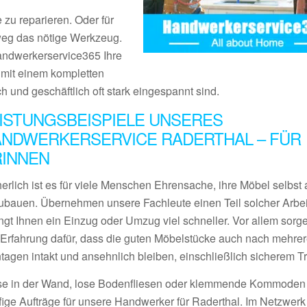
 zu reparieren. Oder für
tweg das nötige Werkzeug.
Handwerkerservice365 Ihre
s mit einem kompletten
ch und geschäftlich oft stark eingespannt sind.
ISTUNGSBEISPIELE UNSERES
NDWERKERSERVICE RADERTHAL – FÜR
RINNEN
erlich ist es für viele Menschen Ehrensache, ihre Möbel selbst 
ubauen. Übernehmen unsere Fachleute einen Teil solcher Arbei
ngt Ihnen ein Einzug oder Umzug viel schneller. Vor allem sorge
l Erfahrung dafür, dass die guten Möbelstücke auch nach mehre
tagen intakt und ansehnlich bleiben, einschließlich sicherem Tr
se in der Wand, lose Bodenfliesen oder klemmende Kommoden
fige Aufträge für unsere Handwerker für Raderthal. Im Netzwerk