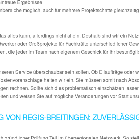
mintreue Ergebnisse
ereiche möglich, auch für mehrere Projektschritte gleichzeiti
 alles kann, allerdings nicht allein. Deshalb sind wir ein Netz
ndwerker oder Großprojekte für Fachkräfte unterschiedlicher Ge
en, die jeder im Team nach eigenem Geschick für Ihr bestmögl
nseren Service überschaubar sein sollen. Ob Eilaufträge oder 
Kostenvoranschläge halten wir ein. Sie müssen somit nach Abs
gen rechnen. Sollte sich dies problematisch einschätzen lassen
eiten und weisen Sie auf mögliche Veränderungen vor Start uns
 VON REGIS-BREITINGEN: ZUVERLÄSSI
 gründlicher Prüfung Teil im überregionalen Netzwerk. So stel