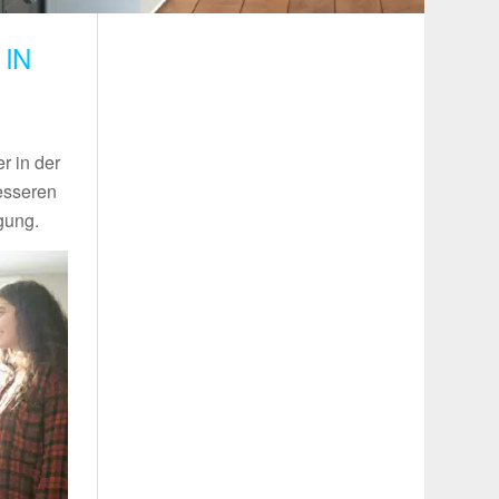
IN
r in der
esseren
gung.