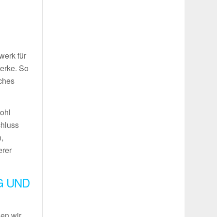
g
werk für
werke. So
iches
wohl
chluss
,
erer
G UND
len wir