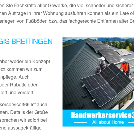
en Sie Fachkräfte aller Gewerke, die viel schneller und sicherer
inen Aufträge in Ihrer Wohnung ausführen können als ein Laie 
legen von Fußböden bzw. das fachgerechte Entfernen alter Be
IS-BREITINGEN
aber weder ein Konzept
Jetzt kommen wir zum
enpflege. Auch
der Rabatte oder
rt und versiert.
erservice365 ist auch
ten. Details der Größe
prechen wir sofort bei
end aussagekräftige