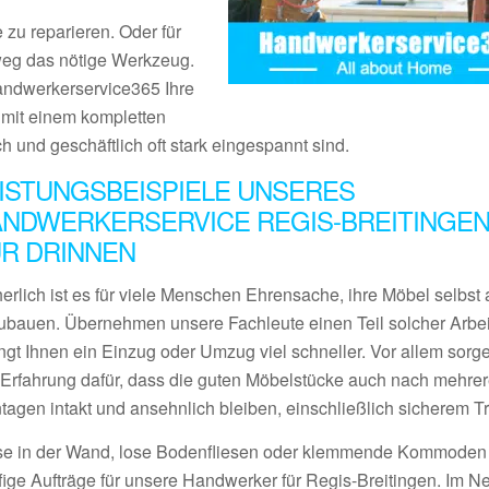
 zu reparieren. Oder für
tweg das nötige Werkzeug.
Handwerkerservice365 Ihre
s mit einem kompletten
ch und geschäftlich oft stark eingespannt sind.
ISTUNGSBEISPIELE UNSERES
NDWERKERSERVICE REGIS-BREITINGEN
R DRINNEN
erlich ist es für viele Menschen Ehrensache, ihre Möbel selbst 
ubauen. Übernehmen unsere Fachleute einen Teil solcher Arbei
ngt Ihnen ein Einzug oder Umzug viel schneller. Vor allem sorge
l Erfahrung dafür, dass die guten Möbelstücke auch nach mehre
tagen intakt und ansehnlich bleiben, einschließlich sicherem Tr
se in der Wand, lose Bodenfliesen oder klemmende Kommoden
fige Aufträge für unsere Handwerker für Regis-Breitingen. Im N