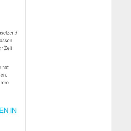
umsetzend
müssen
r Zeit
 mit
sen.
hrere
EN IN