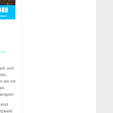
 –
auf- und
ten,
n wir mit
ren
ansport.
 sind
etzwerk