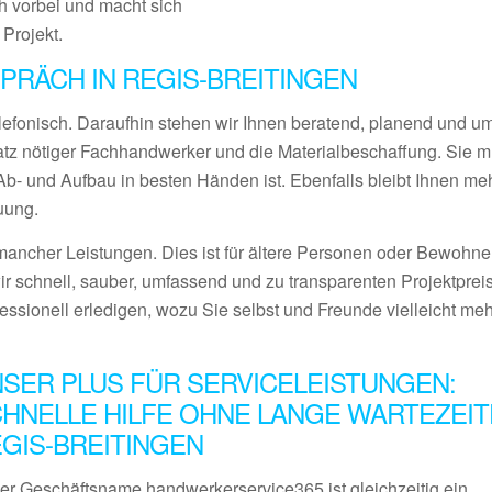
 vorbei und macht sich
 Projekt.
RÄCH IN REGIS-BREITINGEN
lefonisch. Daraufhin stehen wir Ihnen beratend, planend und 
satz nötiger Fachhandwerker und die Materialbeschaffung. Sie 
- und Aufbau in besten Händen ist. Ebenfalls bleibt Ihnen meh
uung.
ancher Leistungen. Dies ist für ältere Personen oder Bewohner
ir schnell, sauber, umfassend und zu transparenten Projektprei
fessionell erledigen, wozu Sie selbst und Freunde vielleicht me
SER PLUS FÜR SERVICELEISTUNGEN:
HNELLE HILFE OHNE LANGE WARTEZEIT
GIS-BREITINGEN
er Geschäftsname handwerkerservice365 ist gleichzeitig ein