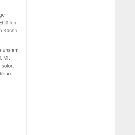
.
ige
ilfällen
in Küche
ie uns am
. Mit
 sofort
treue