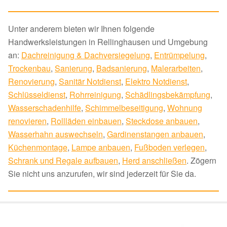
Unter anderem bieten wir Ihnen folgende
Handwerksleistungen in Rellinghausen und Umgebung
an:
Dachreinigung & Dachversiegelung
,
Entrümpelung
,
Trockenbau
,
Sanierung
,
Badsanierung
,
Malerarbeiten
,
Renovierung
,
Sanitär Notdienst
,
Elektro Notdienst
,
Schlüsseldienst
,
Rohrreinigung
,
Schädlingsbekämpfung
,
Wasserschadenhilfe
,
Schimmelbeseitigung
,
Wohnung
renovieren
,
Rollläden einbauen
,
Steckdose anbauen
,
Wasserhahn auswechseln
,
Gardinenstangen anbauen
,
Küchenmontage
,
Lampe anbauen
,
Fußboden verlegen
,
Schrank und Regale aufbauen
,
Herd anschließen
. Zögern
Sie nicht uns anzurufen, wir sind jederzeit für Sie da.