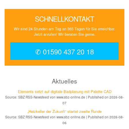
SCHNELLKONTAKT
Wir sind 24 Stunden am Tag an 365 Tagen für Sie erreichbar.
Jetzt anrufen! Wir beraten Sie gerne.
✆ 01590 437 20 18
Aktuelles
Elements setzt auf di­gi­ta­le Bad­pla­nung mit Palette CAD
Source: SBZ RSS-Newsfeed von www.sbz-online.de
Published on 2026-08-
07
„Heizkeller der Zu­kunft“ star­tet zwei­te Run­de
Source: SBZ RSS-Newsfeed von www.sbz-online.de
Published on 2026-08-
06