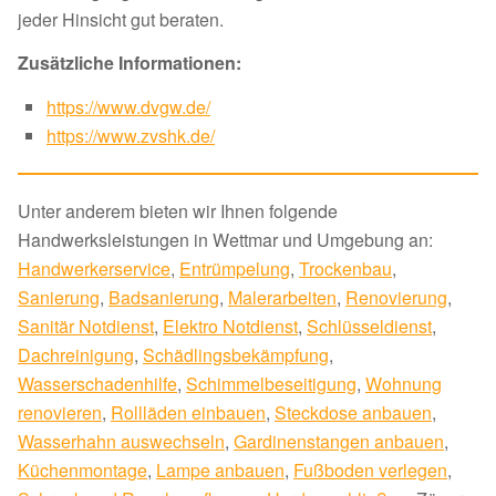
jeder Hinsicht gut beraten.
Zusätzliche Informationen:
https://www.dvgw.de/
https://www.zvshk.de/
Unter anderem bieten wir Ihnen folgende
Handwerksleistungen in Wettmar und Umgebung an:
Handwerkerservice
,
Entrümpelung
,
Trockenbau
,
Sanierung
,
Badsanierung
,
Malerarbeiten
,
Renovierung
,
Sanitär Notdienst
,
Elektro Notdienst
,
Schlüsseldienst
,
Dachreinigung
,
Schädlingsbekämpfung
,
Wasserschadenhilfe
,
Schimmelbeseitigung
,
Wohnung
renovieren
,
Rollläden einbauen
,
Steckdose anbauen
,
Wasserhahn auswechseln
,
Gardinenstangen anbauen
,
Küchenmontage
,
Lampe anbauen
,
Fußboden verlegen
,