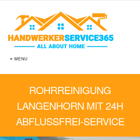
≡ MENU
ROHRREINIGUNG
LANGENHORN MIT 24H
ABFLUSSFREI-SERVICE