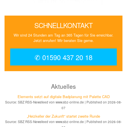
SCHNELLKONTAKT
Wir sind 24 Stunden am Tag an 365 Tagen für Sie erreichbar.
Jetzt anrufen! Wir beraten Sie gerne.
✆ 01590 437 20 18
Aktuelles
Elements setzt auf di­gi­ta­le Bad­pla­nung mit Palette CAD
Source: SBZ RSS-Newsfeed von www.sbz-online.de
Published on 2026-08-
07
„Heizkeller der Zu­kunft“ star­tet zwei­te Run­de
Source: SBZ RSS-Newsfeed von www.sbz-online.de
Published on 2026-08-