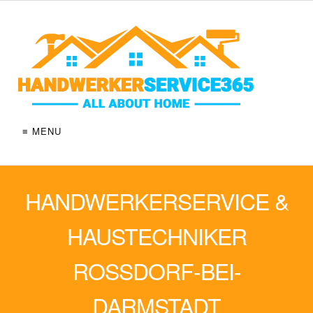
≡ MENU
HANDWERKERSERVICE &
HAUSTECHNIKER
ROSSDORF-BEI-
DARMSTADT