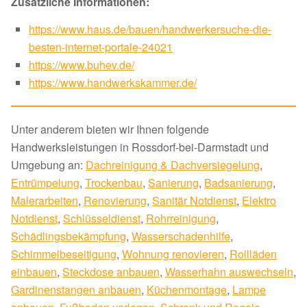
Zusätzliche Informationen:
https://www.haus.de/bauen/handwerkersuche-die-
besten-internet-portale-24021
https://www.buhev.de/
https://www.handwerkskammer.de/
Unter anderem bieten wir Ihnen folgende
Handwerksleistungen in Rossdorf-bei-Darmstadt und
Umgebung an:
Dachreinigung & Dachversiegelung
,
Entrümpelung
,
Trockenbau
,
Sanierung
,
Badsanierung
,
Malerarbeiten
,
Renovierung
,
Sanitär Notdienst
,
Elektro
Notdienst
,
Schlüsseldienst
,
Rohrreinigung
,
Schädlingsbekämpfung
,
Wasserschadenhilfe
,
Schimmelbeseitigung
,
Wohnung renovieren
,
Rollläden
einbauen
,
Steckdose anbauen
,
Wasserhahn auswechseln
,
Gardinenstangen anbauen
,
Küchenmontage
,
Lampe