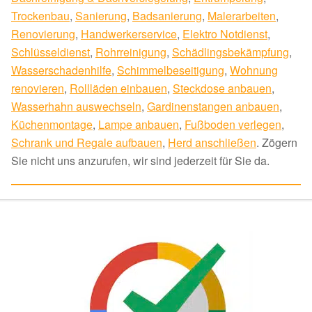
Trockenbau
,
Sanierung
,
Badsanierung
,
Malerarbeiten
,
Renovierung
,
Handwerkerservice
,
Elektro Notdienst
,
Schlüsseldienst
,
Rohrreinigung
,
Schädlingsbekämpfung
,
Wasserschadenhilfe
,
Schimmelbeseitigung
,
Wohnung
renovieren
,
Rollläden einbauen
,
Steckdose anbauen
,
Wasserhahn auswechseln
,
Gardinenstangen anbauen
,
Küchenmontage
,
Lampe anbauen
,
Fußboden verlegen
,
Schrank und Regale aufbauen
,
Herd anschließen
. Zögern
Sie nicht uns anzurufen, wir sind jederzeit für Sie da.