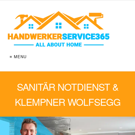
≡ MENU
SANITÄR NOTDIENST &
KLEMPNER WOLFSEGG