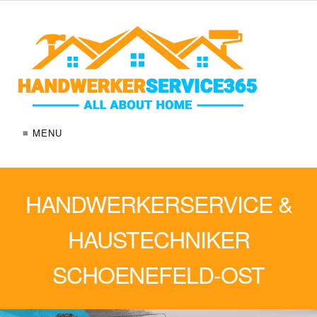
≡ MENU
HANDWERKERSERVICE &
HAUSTECHNIKER
SCHOENEFELD-OST