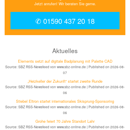
Jetzt anrufen! Wir beraten Sie gerne.
✆ 01590 437 20 18
Aktuelles
Elements setzt auf di­gi­ta­le Bad­pla­nung mit Palette CAD
Source: SBZ RSS-Newsfeed von www.sbz-online.de
Published on 2026-08-
07
„Heizkeller der Zu­kunft“ star­tet zwei­te Run­de
Source: SBZ RSS-Newsfeed von www.sbz-online.de
Published on 2026-08-
06
Stiebel Eltron startet internatio­nales Ski­sprung-Spon­soring
Source: SBZ RSS-Newsfeed von www.sbz-online.de
Published on 2026-08-
06
Grohe feiert 70 Jahre Standort Lahr
Source: SBZ RSS-Newsfeed von www.sbz-online.de
Published on 2026-08-