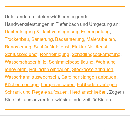
Unter anderem bieten wir Ihnen folgende
Handwerksleistungen in Tiefenbach und Umgebung an:
Dachreinigung & Dachversiegelung
,
Entrümpelung
,
Trockenbau
,
Sanierung
,
Badsanierung
,
Malerarbeiten
,
Renovierung
,
Sanitär Notdienst
,
Elektro Notdienst
,
Schlüsseldienst
,
Rohrreinigung
,
Schädlingsbekämpfung
,
Wasserschadenhilfe
,
Schimmelbeseitigung
,
Wohnung
renovieren
,
Rollläden einbauen
,
Steckdose anbauen
,
Wasserhahn auswechseln
,
Gardinenstangen anbauen
,
Küchenmontage
,
Lampe anbauen
,
Fußboden verlegen
,
Schrank und Regale aufbauen
,
Herd anschließen
. Zögern
Sie nicht uns anzurufen, wir sind jederzeit für Sie da.