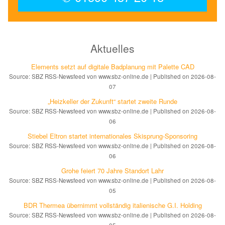
Aktuelles
Elements setzt auf di­gi­ta­le Bad­pla­nung mit Palette CAD
Source: SBZ RSS-Newsfeed von www.sbz-online.de
Published on 2026-08-
07
„Heizkeller der Zu­kunft“ star­tet zwei­te Run­de
Source: SBZ RSS-Newsfeed von www.sbz-online.de
Published on 2026-08-
06
Stiebel Eltron startet internatio­nales Ski­sprung-Spon­soring
Source: SBZ RSS-Newsfeed von www.sbz-online.de
Published on 2026-08-
06
Grohe feiert 70 Jahre Standort Lahr
Source: SBZ RSS-Newsfeed von www.sbz-online.de
Published on 2026-08-
05
BDR Thermea übernimmt vollständig italienische G.I. Holding
Source: SBZ RSS-Newsfeed von www.sbz-online.de
Published on 2026-08-