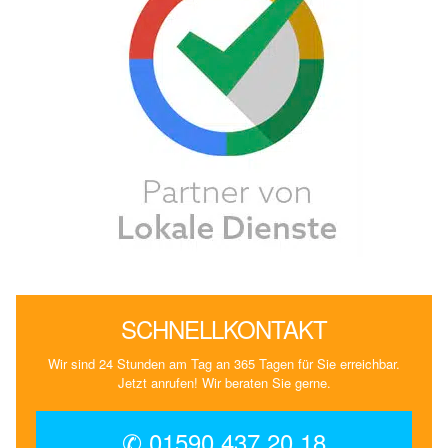
SCHNELLKONTAKT
Wir sind 24 Stunden am Tag an 365 Tagen für Sie erreichbar.
Jetzt anrufen! Wir beraten Sie gerne.
✆ 01590 437 20 18