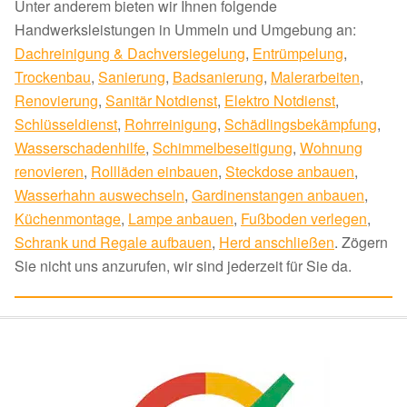
Unter anderem bieten wir Ihnen folgende
Handwerksleistungen in Ummeln und Umgebung an:
Dachreinigung & Dachversiegelung
,
Entrümpelung
,
Trockenbau
,
Sanierung
,
Badsanierung
,
Malerarbeiten
,
Renovierung
,
Sanitär Notdienst
,
Elektro Notdienst
,
Schlüsseldienst
,
Rohrreinigung
,
Schädlingsbekämpfung
,
Wasserschadenhilfe
,
Schimmelbeseitigung
,
Wohnung
renovieren
,
Rollläden einbauen
,
Steckdose anbauen
,
Wasserhahn auswechseln
,
Gardinenstangen anbauen
,
Küchenmontage
,
Lampe anbauen
,
Fußboden verlegen
,
Schrank und Regale aufbauen
,
Herd anschließen
. Zögern
Sie nicht uns anzurufen, wir sind jederzeit für Sie da.