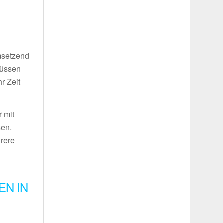
umsetzend
müssen
r Zeit
 mit
sen.
hrere
EN IN