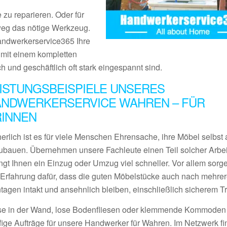
 zu reparieren. Oder für
tweg das nötige Werkzeug.
Handwerkerservice365 Ihre
s mit einem kompletten
ch und geschäftlich oft stark eingespannt sind.
ISTUNGSBEISPIELE UNSERES
ANDWERKERSERVICE WAHREN – FÜR
RINNEN
erlich ist es für viele Menschen Ehrensache, ihre Möbel selbst 
ubauen. Übernehmen unsere Fachleute einen Teil solcher Arbei
ngt Ihnen ein Einzug oder Umzug viel schneller. Vor allem sorge
l Erfahrung dafür, dass die guten Möbelstücke auch nach mehre
tagen intakt und ansehnlich bleiben, einschließlich sicherem Tr
se in der Wand, lose Bodenfliesen oder klemmende Kommoden
fige Aufträge für unsere Handwerker für Wahren. Im Netzwerk f