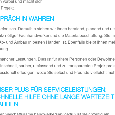
 vorbei und macht sich
 Projekt.
PRÄCH IN WAHREN
lefonisch. Daraufhin stehen wir Ihnen beratend, planend und 
satz nötiger Fachhandwerker und die Materialbeschaffung. Sie 
- und Aufbau in besten Händen ist. Ebenfalls bleibt Ihnen meh
uung.
ancher Leistungen. Dies ist für ältere Personen oder Bewohner
ir schnell, sauber, umfassend und zu transparenten Projektprei
fessionell erledigen, wozu Sie selbst und Freunde vielleicht me
SER PLUS FÜR SERVICELEISTUNGEN:
HNELLE HILFE OHNE LANGE WARTEZEIT
AHREN
er Geschäftsname handwerkerservice365 ist gleichzeitig ein