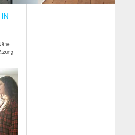
IN
 Nähe
ätzung