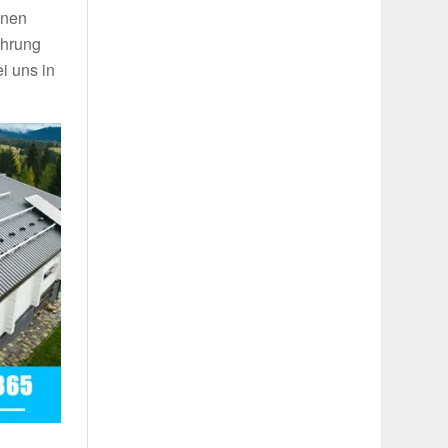
inen
ahrung
i uns in