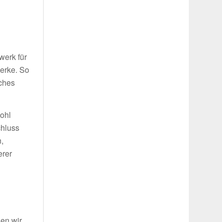
g
werk für
werke. So
iches
wohl
chluss
,
erer
len wir