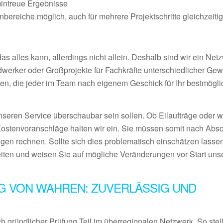
mintreue Ergebnisse
ereiche möglich, auch für mehrere Projektschritte gleichzeiti
 alles kann, allerdings nicht allein. Deshalb sind wir ein Netz
ndwerker oder Großprojekte für Fachkräfte unterschiedlicher Ge
en, die jeder im Team nach eigenem Geschick für Ihr bestmögl
nseren Service überschaubar sein sollen. Ob Eilaufträge oder 
Kostenvoranschläge halten wir ein. Sie müssen somit nach Abs
gen rechnen. Sollte sich dies problematisch einschätzen lassen
eiten und weisen Sie auf mögliche Veränderungen vor Start uns
G VON WAHREN: ZUVERLÄSSIG UND
 gründlicher Prüfung Teil im überregionalen Netzwerk. So stel