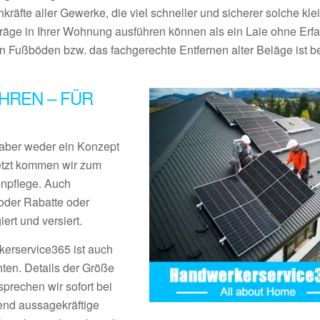
kräfte aller Gewerke, die viel schneller und sicherer solche kle
träge in Ihrer Wohnung ausführen können als ein Laie ohne Erf
Fußböden bzw. das fachgerechte Entfernen alter Beläge ist be
HREN – FÜR
aber weder ein Konzept
Jetzt kommen wir zum
enpflege. Auch
der Rabatte oder
rt und versiert.
erservice365 ist auch
ten. Details der Größe
prechen wir sofort bei
end aussagekräftige