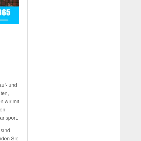
auf- und
ten,
n wir mit
ren
ansport.
 sind
inden Sie