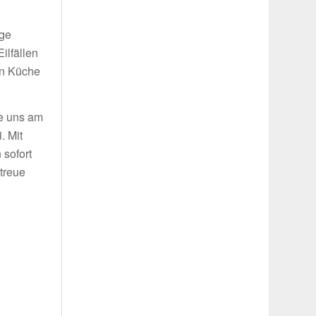
.
ige
ilfällen
in Küche
ie uns am
. Mit
 sofort
treue